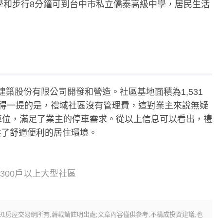
學和步行8分鐘可到台中市私立僑泰高級中學，居民生活
建築股份有限公司開發和營造。社區基地面積為1,531
值得一提的是，禮域社區沒有管理費，這對業主來說無疑
車位，滿足了業主的停車需求。從以上信息可以看出，禮
供了舒適便利的居住環境。
、300戶以上大型社區
591房屋交易網所有,轉載請註明出處;文章內容僅供參考,不構成投資建議,也