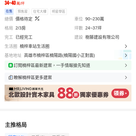
34~40
萬/坪
在售
預售屋
住宅大樓
明星學區
總價
價格待定
車位
90~230萬
格局
2/3房
坪數
24~37坪
完工
已經完工
建設
樹藤建設有限公司
生活圈
楠梓車站生活圈
基地地址
高雄市楠梓區楠陽路(楠陽國小正對面)
訂閱楠梓區最新建案，一手情報搶先知道
瞭解楠梓區更多建案
主推格局