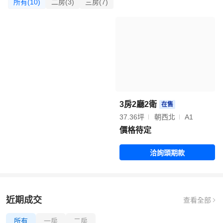
所有(10)
二房(3)
三房(7)
3房2廳2衛
在售
37.36坪
朝西北
A1
價格待定
洽詢頭期款
近期成交
查看全部
所有
一房
二房