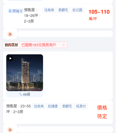
預售屋
中研硯
住商用
景觀宅
近公園
105~110
南港區 舊莊街一段
18~26坪
低首付
萬/坪
2~3房
已服務183位買房用戶
南港區人氣榜第4名
66通
預售屋
23~55
天光之埕
住商用
近捷運
景觀宅
低首付
大同區 西寧北路與南京西路239巷口
價格
坪
2~3房
待定