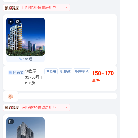
已服務29位買房用戶
大同區人氣榜TOP 1
131通
預售屋
亞昕敦南
住商用
近捷運
明星學區
150~170
大安區 敦南街
33~50坪
景觀宅
萬/坪
2~3房
已服務70位買房用戶
大安區人氣榜第4名