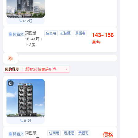
612通
預售屋
吉祥．如藝
住商用
近捷運
景觀宅
143~156
信義區 基隆路一段89號
18~41坪
制震宅
萬/坪
1~3房
已服務26位買房用戶
信義區人氣榜TOP 3
81通
預售屋
利晉·崧喆
住商用
近捷運
景觀宅
松山區 八德路四段499號
價格