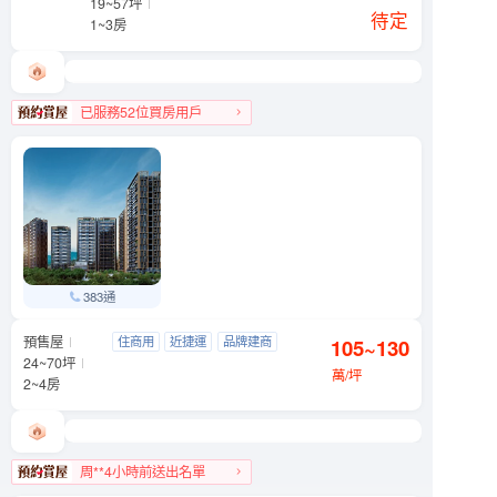
19~57坪
近公園
待定
1~3房
已服務52位買房用戶
松山區人氣榜第4名
383通
預售屋
元利四季莊園
住商用
近捷運
品牌建商
105~130
文山區 木柵路一段290號
24~70坪
明星學區
萬/坪
2~4房
周**4小時前送出名單