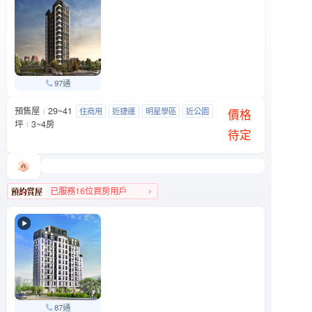
97通
預售屋
29~41
友座大學之道
住商用
近捷運
明星學區
近公園
文山區 羅斯福路五段90號附近
價格
坪
3~4房
待定
已服務16位買房用戶
文山區人氣榜第9名
87通