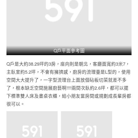
Q戶平面參考圖
Q戶是大約38.29坪的3房，座向則是朝北，客廳面寬約3米7，
主臥室約5.2坪，不會有擁擠感，廚房的流理臺是L型的，使用
空間大大提升了，一字型流理台上面放個砧板切菜就差不多
了，根本缺乏空間施展廚藝啊!!!!兩間次臥約2.6坪，都可以擺
下標準雙人床及書桌衣櫃，給小朋友當房間或規劃成長輩房都
很可以。