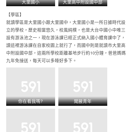
大里國小
大里高中附設國中部
【學區】
就讀學區是大里國小跟大里國中，大里國小是一所日據時代設
立的學校，歷史相當悠久，校風純樸，也是大台中國小中唯三
設有游泳池之一，現在游泳課已經正式納入國小體育課中了，
讀這裡游泳課在自家校園上就行了，而國中則是就讀市大里高
中附設國中部，這兩所學校距離基地步行約10分鐘，爸爸媽媽
九年免接送，每天可以多睡好多下。
你在看我嗎?
聞腋青年