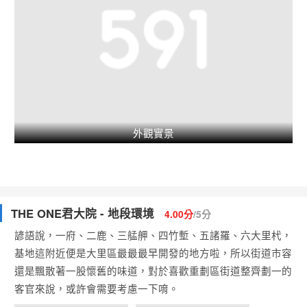
外觀實景
THE ONE君大院 - 地段環境
4.00分
/5分
諺語說，一府、二鹿、三艋舺、四竹塹、五諸羅、六大里杙，
基地這附近便是
大里區
最最最早開發的地方啦，所以街道市容
還是飄散著一股懷舊的味道，對於喜歡重劃區街道整齊劃一的
客官來說，或許會需要考慮一下唷。