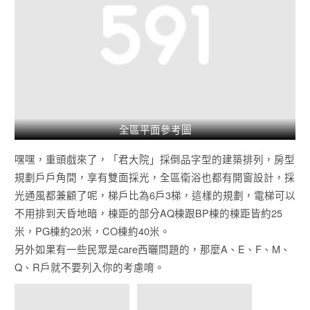
全區平面參考圖
嘿嘿，重頭戲來了，「君大院」採倒品字型的建築排列，房型
規劃戶戶角間，享有雙面採光，全區衛浴也都有開窗設計，採
光通風都兼顧了呢，梯戶比為6戶3梯，這樣的規劃，電梯可以
不用排到天昏地暗，棟距的部分AQ棟跟BP棟的棟距皆約25
米，PG棟約20米，CO棟約40米。
另外如果有一些民眾是care西曬問題的，那麼A、E、F、M、
Q、R戶就不要列入你的考慮唷。