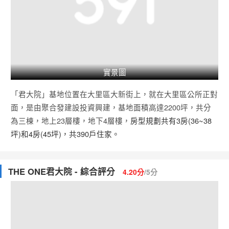
實景圖
「君大院」基地位置在
大里區
大新街上，就在
大里區
公所正對
面，是由聚合發建設投資興建，基地面積高達2200坪，共分
為三棟，地上23層樓，地下4層樓，
房型規劃共有3房(36~38
坪)和4房(45坪)，共390戶住家。
THE ONE君大院 - 綜合評分
4.20分
/5分