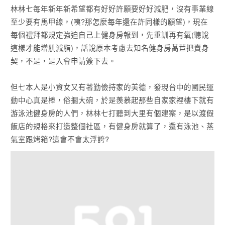
林林七每年新年新希望都有好好許願要好好減肥，沒有事業線
至少要有馬甲線，(咦?那怎麼每年還在許同樣的願望)，現在
每個禮拜都規定強迫自己上健身房報到，先重訓再有氧(聽說
這樣才能增肌減脂)，話說原本考慮去知名健身房萵苣把賣身
契，不是，是入會申請簽下去。
但七本人是小資女又有著勤儉持家的美德，發現台中的國民運
動中心真是棒，俗擱大碗，於是羨慕起那些自家家裡樓下就有
游泳池健身房的人們，林林七打聽到大里有個建案，是以渡假
飯店的規格來打造整個社區，有健身房就算了，還有泳池、蒸
氣室跟烤箱?這會不會太浮誇?