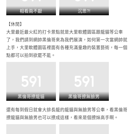
相看兩不厭
沉思?!
【休閒】
大里最近最火紅的打卡景點就是大里軟體園區跟龍貓等公車
了，我們請到網帥黑倫哥來為我們展演，如何第一次當網帥就
上手，大里軟體園區裡面有各種充滿童趣的裝置藝術，每一個
點都可以拍到欲罷不能。
黑倫哥撩龍貓
黑倫哥撩無臉男
還有每到假日就會大排長龍的龍貓與無臉男等公車，看黑倫哥
撩龍貓與無臉男也可以撩成這樣，看來是個撩妹高手啊。