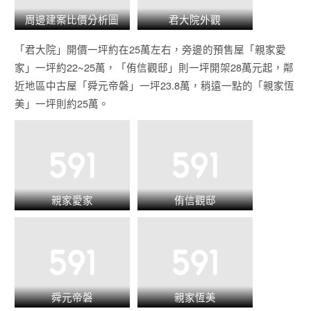
周邊建案比價分析圖
君大院外觀
「君大院」開價一坪約在25萬左右，旁邊的預售屋
「親家愛
家」
一坪約22~25萬，
「侑信觀邸」
則一坪開架28萬元起，鄰
近地區中古屋
「舜元帝磐」
一坪23.8萬，稍遠一點的
「親家恆
美」
一坪則約25萬。
親家愛家
侑信觀邸
舜元帝磐
親家恆美