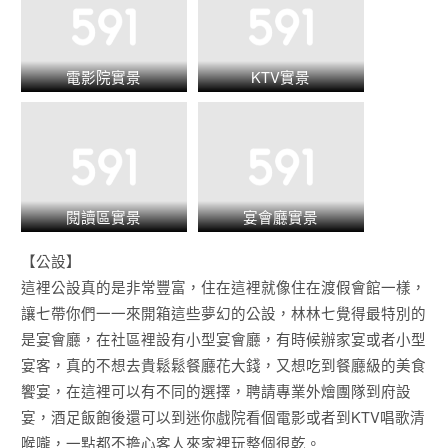
電影院實景
KTV實景
閱讀區實景
宴會廳實景
【公設】
這裡公設真的是非常豐富，住在這裡就像住在渡假會館一樣，
讓七帶你們一一來開箱這些夢幻的公設，林林七覺得最特別的
是宴會廳，在社區裡設有小型宴會廳，有時候辦家宴或者小型
宴客，真的不想去貴鬆鬆餐廳花大錢，又想吃到餐廳級的美食
饗宴，在這裡可以有不同的選擇，聘請專業外燴團隊到府設
宴，酒足飯飽後還可以到迷你戲院看個電影或者到KTV唱歌清
喉嚨，一點都不擔心客人來家裡玩整個很乾。