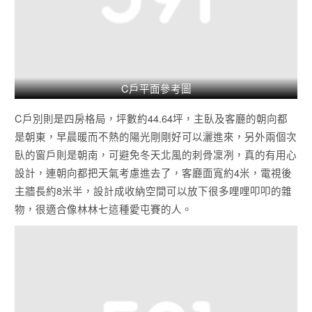
C戶平面參考圖
C戶別則是四房格局，坪數約44.64坪，主臥及客廳的朝向都
是朝東，早晨暖而不熱的陽光剛剛好可以灑進來，另外兩個次
臥的窗戶則是朝南，可避免冬天北風的刺骨凜冽，真的有用心
設計，連朝向都把天氣考慮進去了，客廳面寬約4米，電視後
主牆長約8米半，設計成收納空間可以放下很多哩哩叩叩的雜
物，很適合像林林七這種愛屯賽的人。