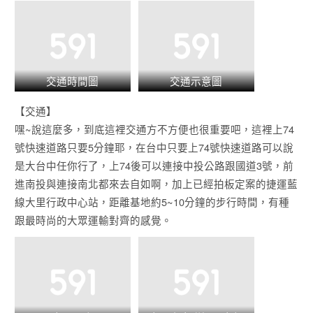
交通時間圖
交通示意圖
【交通】
嘿~說這麼多，到底這裡交通方不方便也很重要吧，這裡上74
號快速道路只要5分鐘耶，在台中只要上74號快速道路可以說
是大台中任你行了，上74後可以連接中投公路跟國道3號，前
進南投與連接南北都來去自如啊，加上已經拍板定案的捷運藍
線大里行政中心站，距離基地約5~10分鐘的步行時間，有種
跟最時尚的大眾運輸對齊的感覺。