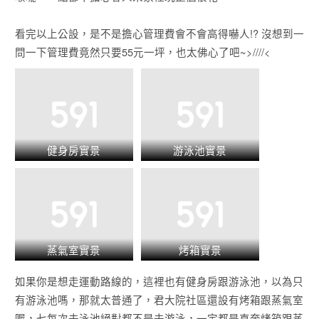
看完以上公設，是不是擔心管理費會不會高得嚇人!? 沒想到一
問一下管理費竟然只要55元一坪，也太佛心了吧~>////<
健身房實景
游泳池實景
蒸氣室實景
烤箱實景
如果你是想走運動路線的，這裡也有健身房跟游泳池，以為只
有游泳池嗎，那就太普通了，君大院社區還設有烤箱跟蒸氣室
喔，七每次去泳池絕對都不是去游泳，一定都是直奔烤箱跟蒸