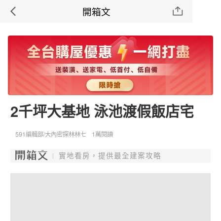
開箱文
2千坪大基地 泳池渡假飯店宅
591編輯部/大內密探林林七
1萬閱讀
實地看房，提供最全建案攻略