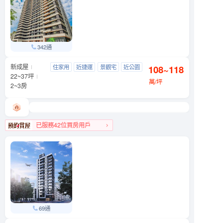
342通
新成屋
信義富境
住家用
近捷運
景觀宅
近公園
108~118
文山區 萬芳路8號
22~37坪
萬/坪
2~3房
已服務42位買房用戶
文山區人氣榜TOP 1
69通