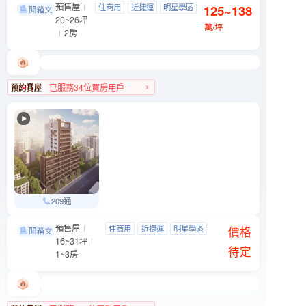
預售屋
織旅
住商用
近捷運
明星學區
125~138
松山區 八德路三段201號
20~26坪
近公園
萬/坪
2房
已服務34位買房用戶
松山區人氣榜TOP 3
209通
預售屋
松江．桓榀
住商用
近捷運
明星學區
中山區 松江路150巷12號
價格
16~31坪
近公園
待定
1~3房