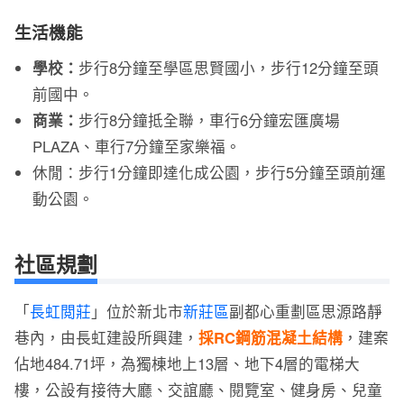
生活機能
學校：
步行8分鐘至學區思賢國小，步行12分鐘至頭
前國中。
商業：
步行8分鐘抵全聯，車行6分鐘宏匯廣場
PLAZA、車行7分鐘至家樂福。
休閒：步行1分鐘即達化成公園，步行5分鐘至頭前運
動公園。
社區規劃
「
長虹閲莊
」位於新北市
新莊區
副都心重劃區思源路靜
巷內，由長虹建設所興建，
採RC鋼筋混凝土結構
，建案
佔地484.71坪，為獨棟地上13層、地下4層的電梯大
樓，公設有接待大廳、交誼廳、閱覽室、健身房、兒童