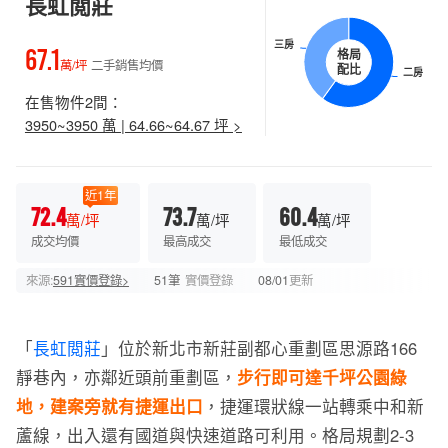
長虹閲莊
三房
三房
67.1
格局
萬/坪
二手銷售均價
配比
二房
二房
在售物件2間：
3950~3950 萬 | 64.66~64.67 坪 >
近1年
72.4
73.7
60.4
萬/坪
萬/坪
萬/坪
成交均價
最高成交
最低成交
來源:
591實價登錄>
51筆
實價登錄
08/01
更新
「
長虹閲莊
」位於新北市新莊副都心重劃區思源路166
靜巷內，亦鄰近頭前重劃區，
步行即可達千坪公園綠
地，建案旁就有捷運出口
，捷運環狀線一站轉乘中和新
蘆線，出入還有國道與快速道路可利用。格局規劃2-3