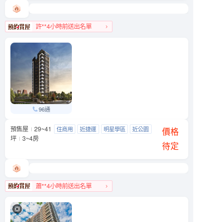
許**4小時前送出名單
中山區人氣榜第7名
96通
預售屋
29~41
友座大學之道
住商用
近捷運
明星學區
近公園
文山區 羅斯福路五段90號附近
價格
坪
3~4房
待定
蕭**4小時前送出名單
文山區人氣榜第9名