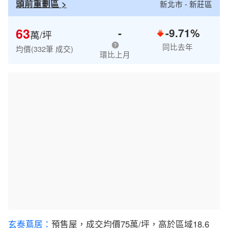
頭前重劃區 >
新北市 - 新莊區
63
-
-9.71%
萬/坪
同比去年
均價(332筆 成交)
環比上月
玄泰蔦居：
預售屋，成交均價75萬/坪，高於區域18.6