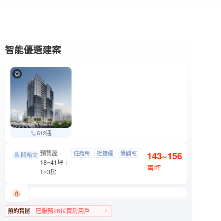
智能優選建案
612通
預售屋
吉祥．如藝
住商用
近捷運
景觀宅
143~156
信義區 基隆路一段89號
18~41坪
制震宅
萬/坪
1~3房
已服務26位買房用戶