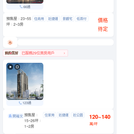
66通
預售屋
23~55
天光之埕
住商用
近捷運
景觀宅
低首付
大同區 西寧北路與南京西路239巷口
價格
坪
2~3房
待定
已服務29位買房用戶
大同區人氣榜TOP 1
123通
預售屋
潮中山
住家用
近捷運
近公園
120~140
中山區 錦州街10號
15~26坪
萬/坪
1~2房