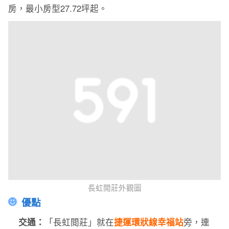
房，最小房型27.72坪起。
長虹閲莊外觀圖
優點
交通：
「
長虹閲莊
」就在
捷運環狀線幸福站
旁，連