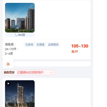
信義區人氣榜TOP 3
383通
預售屋
元利四季莊園
住商用
近捷運
品牌建商
105~130
文山區 木柵路一段290號
24~70坪
明星學區
萬/坪
2~4房
已服務90位買房用戶
文山區人氣榜第4名