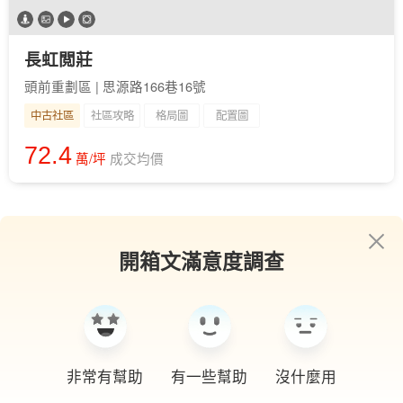
長虹閲莊
頭前重劃區 | 思源路166巷16號
中古社區
社區攻略
格局圖
配置圖
72.4
萬/坪
成交均價
開箱文滿意度調查
非常有幫助
有一些幫助
沒什麼用