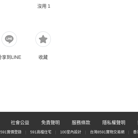
沒用
1
分享到LINE
收藏
社會公益
免責聲明
服務條款
隱私權聲明
591實價登錄
591高檔住宅
100室內設計
台灣8591寶物交易網
香