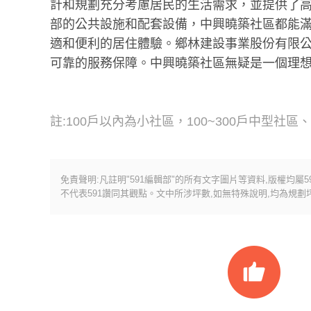
計和規劃充分考慮居民的生活需求，並提供了
部的公共設施和配套設備，中興曉築社區都能
適和便利的居住體驗。鄉林建設事業股份有限
可靠的服務保障。中興曉築社區無疑是一個理
註:100戶以內為小社區，100~300戶中型社區
免責聲明:凡註明"591編輯部"的所有文字圖片等資料,版權均屬
不代表591讚同其觀點。文中所涉坪數,如無特殊說明,均為規