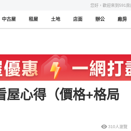
您好，歡迎來到591
中古屋
租屋
土地
店面
辦公
廠房
灣看屋心得（價格+格局
310
人瀏覽