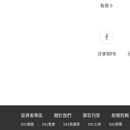
有用
0
分享到FB
投資者專區
關於我們
廣告刊登
新聞剪輯
591租屋
591售屋
591新建案
591土地
591新聞