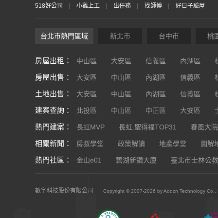
518好公司
小雞上工
出任務
找師傅
好日子驗屋
台北市熱門區域
新北市
台中市
桃
房屋出租：
中山區
大安區
信義區
內湖區
房屋出售：
大安區
中山區
內湖區
信義區
土地出售：
大安區
中山區
內湖區
信義區
建案查詢：
北投區
中山區
中正區
大安區
熱門建案：
長虹MVP
長虹.聖得福TOP31
春風大院
相關新聞：
房叔學堂
政策解讀
地產學堂
圖解
熱門社區：
金山e01
碧湖新鑽大廈
臺北市士林公
數字科技股份有限公司
Copyright © 2007-2026 by Addcn Technology Co., Lt