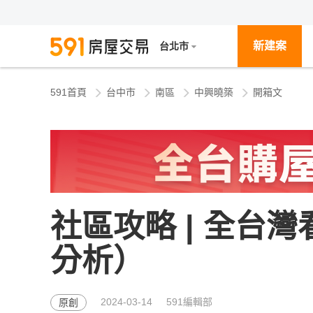
新建案
台北市
591首頁
台中市
南區
中興曉築
開箱文
社區攻略 | 全台
分析）
2024-03-14
591編輯部
原創