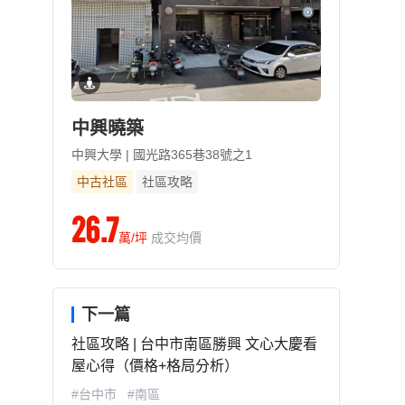
中興曉築
中興大學 | 國光路365巷38號之1
中古社區
社區攻略
26.7
萬/坪
成交均價
下一篇
社區攻略 | 台中市南區勝興 文心大慶看
屋心得（價格+格局分析）
#台中市
#南區