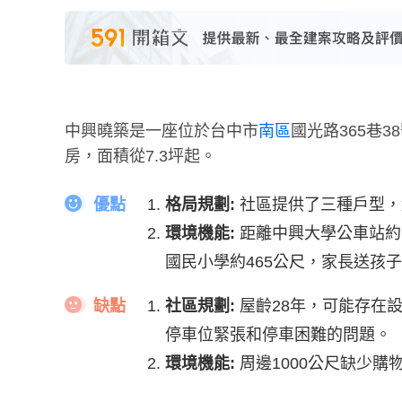
中興曉築是一座位於台中市
南區
國光路365巷
房，面積從7.3坪起。
優點
格局規劃:
社區提供了三種戶型，
環境機能:
距離中興大學公車站約
國民小學約465公尺，家長送孩
缺點
社區規劃:
屋齡28年，可能存在
停車位緊張和停車困難的問題。
環境機能:
周邊1000公尺缺少