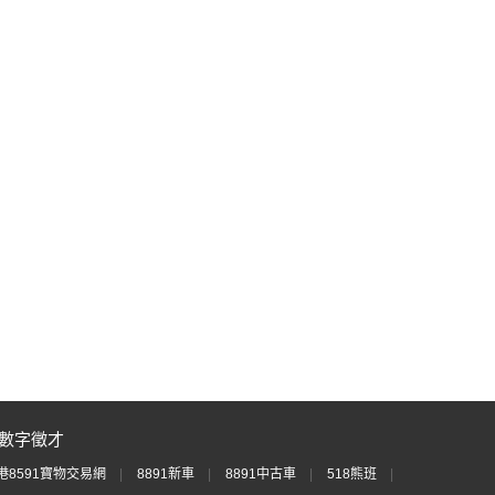
數字徵才
港8591寶物交易網
8891新車
8891中古車
518熊班