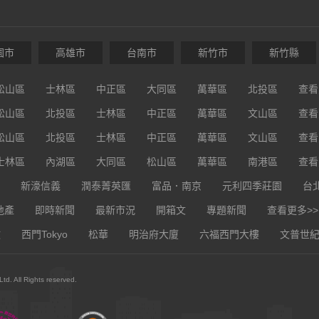
園市
高雄市
台南市
新竹市
新竹縣
松山區
士林區
中正區
大同區
萬華區
北投區
查看
松山區
北投區
士林區
中正區
萬華區
文山區
查看
松山區
北投區
士林區
中正區
萬華區
文山區
查看
士林區
內湖區
大同區
松山區
萬華區
南港區
查看
新濠信義
潤泰菁英匯
富品．南京
元利四季莊園
台
地產
即時新聞
最新市況
開箱文
專題新聞
查看更多>>
教
西門Tokyo
松華
明治府大廈
六福西門大樓
文普世
d. All Rights reserved.