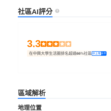
社區AI評分
3.3
在中興大學生活圈排名超過
66
%社區
中上等
水平
區域解析
地理位置