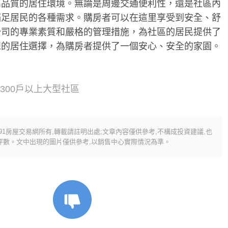
高品質的居住環境。無論是周邊交通便利性，還是社區內
滿足居民的各種需求。購房者可以在這里享受到安全、舒
公司的專業素質和嚴格的管理措施，為社區的居民提供了
想的居住選擇，為購房者提供了一個安心、安全的家園。
、300戶以上大型社區
591房屋交易網所有,轉載請註明出處;文章內容僅供參考,不構成投資建議,也
劃坪數。文中出現的圖片僅供參考,以銷售中心實際情況為準。