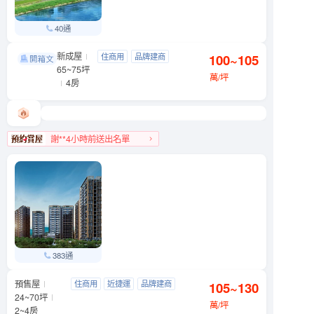
40通
新成屋
忠泰湛
住商用
品牌建商
100~105
文山區 木新路一段6號
65~75坪
明星學區
景觀宅
萬/坪
4房
謝**4小時前送出名單
文山區人氣榜TOP 3
383通
預售屋
元利四季莊園
住商用
近捷運
品牌建商
105~130
文山區 木柵路一段290號
24~70坪
明星學區
萬/坪
2~4房