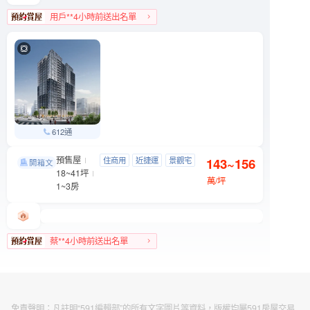
用戶**4小時前送出名單
南港區人氣榜第4名
612通
預售屋
吉祥．如藝
住商用
近捷運
景觀宅
143~156
信義區 基隆路一段89號
18~41坪
制震宅
萬/坪
1~3房
蔡**4小時前送出名單
信義區人氣榜TOP 3
免責聲明：凡註明“591編輯部”的所有文字圖片等資料，版權均屬591房屋交易