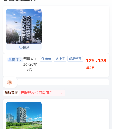
69通
預售屋
織旅
住商用
近捷運
明星學區
125~138
松山區 八德路三段201號
20~26坪
近公園
萬/坪
2房
已服務32位買房用戶
松山區人氣榜TOP 2