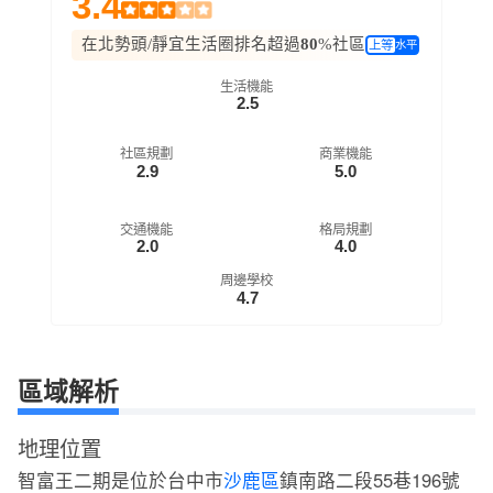
3.4
在北勢頭/靜宜生活圈排名超過
80
%社區
上等
水平
生活機能
2.5
社區規劃
商業機能
2.9
5.0
交通機能
格局規劃
2.0
4.0
周邊學校
4.7
區域解析
地理位置
智富王二期是位於台中市
沙鹿區
鎮南路二段55巷196號