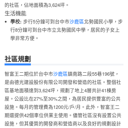
的社區，佔地面積為3,624坪。
生活機能
學校:
步行5分鐘可到台中市
沙鹿區
北勢國民小學，步
行8分鐘可到台中市立北勢國民中學，居民的子女上
學非常方便。
社區規劃
智富王二期位於台中市
沙鹿區
鎮南路二段55巷196號，
是由德光建設股份有限公司開發和營造的社區。整個社
區基地面積達到3,624坪，規劃了地上4層共計41棟房
屋。公設比在27%至30%之間，為居民提供豐富的公共
設施。每月的管理費為1200元/戶/月。此外，智富王二
期還提供42個車位供業主使用。儘管社區沒有設置公共
設施，但其優質的開發商和營造商以及良好的規劃設計