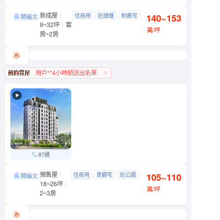
新成屋
三創爵鼎
住商用
近捷運
制震宅
140~153
大安區 市民大道三段88號
9~32坪
套
近公園
萬/坪
房~2房
用戶**4小時前送出名單
大安區人氣榜第8名
87通
預售屋
中研硯
住商用
景觀宅
近公園
105~110
南港區 舊莊街一段
18~26坪
低首付
萬/坪
2~3房