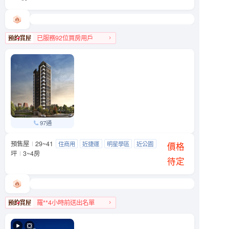
已服務92位買房用戶
文山區人氣榜第4名
97通
預售屋
29~41
友座大學之道
住商用
近捷運
明星學區
近公園
文山區 羅斯福路五段90號附近
價格
坪
3~4房
待定
羅**4小時前送出名單
文山區人氣榜第9名