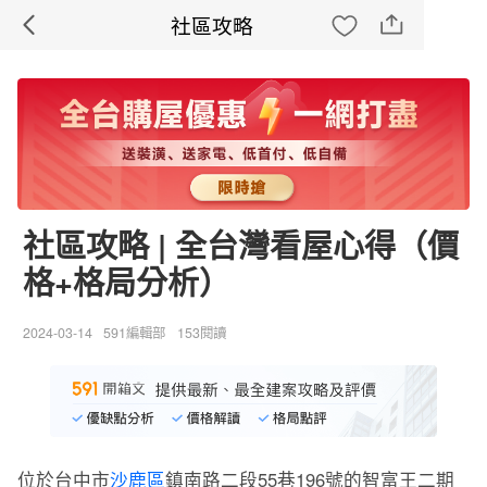
社區攻略
社區攻略 | 全台灣看屋心得（價
格+格局分析）
2024-03-14
591編輯部
153閱讀
位於台中市
沙鹿區
鎮南路二段55巷196號的智富王二期