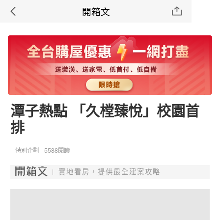
開箱文
潭子熱點 「久樘臻悅」校園首
排
特別企劃
5588閱讀
實地看房，提供最全建案攻略