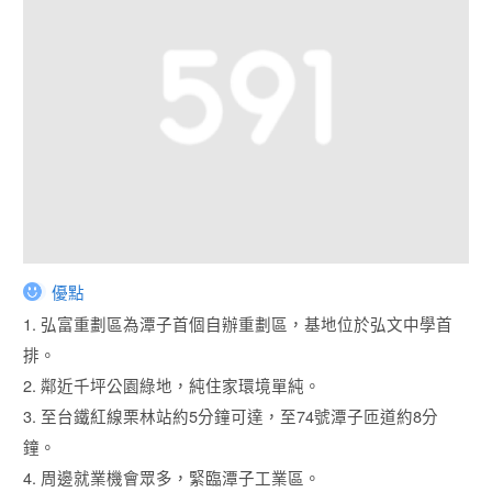
優點
1. 弘富重劃區為潭子首個自辦重劃區，基地位於弘文中學首
排。
2. 鄰近千坪公園綠地，純住家環境單純。
3. 至台鐵紅線栗林站約5分鐘可達，至74號潭子匝道約8分
鐘。
4. 周邊就業機會眾多，緊臨潭子工業區。