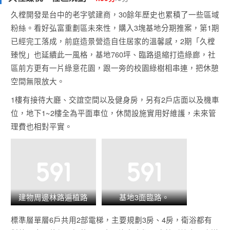
久樘開發是台中的老字號建商，30餘年歷史也累積了一些區域
粉絲。看好弘富重劃區未來性，購入3塊基地分期推案，第1期
已經完工落成，前庭造景營造自住居家的溫馨感，2期「久樘
臻悅」也延續此一風格，基地760坪、臨路退縮打造綠廊，社
區前方更有一片綠意花園，跟一旁的校園綠樹相串連，把休憩
空間無限放大。
1樓有接待大廳、交誼空間以及健身房，另有2戶店面以及機車
位，地下1~2樓全為平面車位，休閒設施實用好維護，未來管
理費也相對平實。
建物周邊林路遍植路
基地3面臨路。
樹/3D示意圖。
標準層單層6戶共用2部電梯，主要規劃3房、4房，衛浴都有