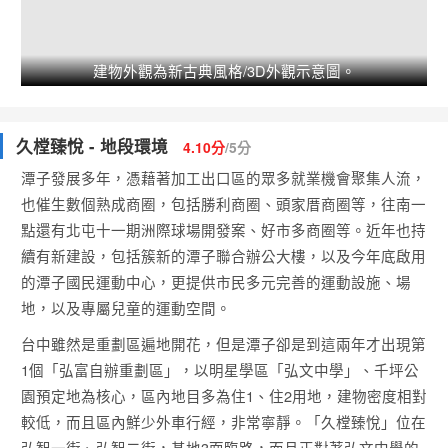
建物外觀為新古典風格/3D外觀示意圖。
久樘臻悅 - 地段環境
4.10分
/5分
潭子發展多年，憑藉著加工出口區的眾多就業機會聚集人流，
也催生數個熟成商圈，包括勝利商圈、頭家厝商圈等，往南一
點還有北屯十一期洲際球場開發案、好市多商圈等。近年也持
續有新建設，包括簇新的潭子聯合辦公大樓，以及今年底啟用
的潭子國民運動中心，更提供市民多元完善的運動設施、場
地，以及專屬兒童的運動空間。
台中雖然是重劃區遍地開花，但是潭子卻是到這兩年才出現第
1個「弘富自辦重劃區」，以明星學區「弘文中學」、千坪公
園預定地為核心，區內地目多為住1、住2用地，建物密度相對
較低，而且區內鮮少外車行經，非常寧靜。「久樘臻悅」位在
弘智一街、弘智二街，基地3面臨路，而且正對著弘文中學的