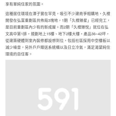
享有單純住家的氛圍。
這種居住環境在潭子實在罕見，吸引不少建商爭相購地，久樘
開發在弘富重劃區共佈局3塊地，1期「久樘臻星」已經完工，
是目前重劃區內少有的新成屋。而2期「久樘臻悅」就位在弘
文高中第1排，規劃地上15樓、地下2樓大樓，產品36~42坪，
從建築硬體到室內裝修都設想到位，包括社區採用中空樓板以
減少噪音，另外戶戶贈送系統櫃以及日立冷氣，滿足渴望純住
環境的自住客。