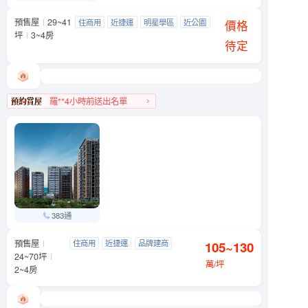
預售屋
29~41
友座大學之道
住商用
近捷運
明星學區
近公園
文山區 羅斯福路五段90號附近
價格
坪
3~4房
待定
羅**4小時前送出名單
文山區人氣榜第9名
383通
預售屋
元利四季莊園
住商用
近捷運
品牌建商
105~130
文山區 木柵路一段290號
24~70坪
明星學區
萬/坪
2~4房