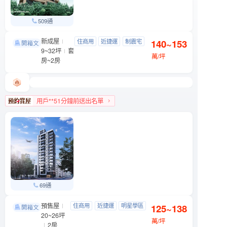
509通
新成屋
三創爵鼎
住商用
近捷運
制震宅
140~153
大安區 市民大道三段88號
9~32坪
套
近公園
萬/坪
房~2房
用戶**51分鐘前送出名單
大安區人氣榜第8名
69通
預售屋
織旅
住商用
近捷運
明星學區
125~138
松山區 八德路三段201號
20~26坪
近公園
萬/坪
2房