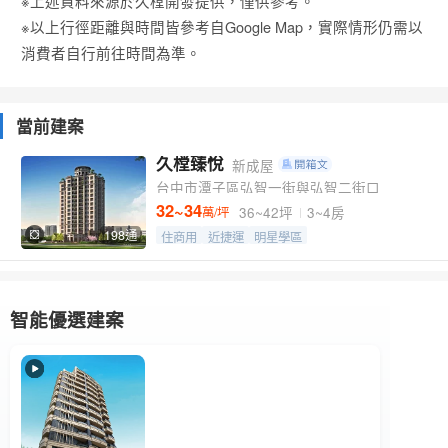
※上述資料來源於久樘開發提供，僅供參考。
※以上行徑距離與時間皆參考自Google Map，實際情形仍需以
消費者自行前往時間為準。
當前建案
久樘臻悅
新成屋
台中市潭子區弘智一街與弘智二街口
32~34
36~42坪
3~4房
萬/坪
198通
住商用
近捷運
明星學區
智能優選建案