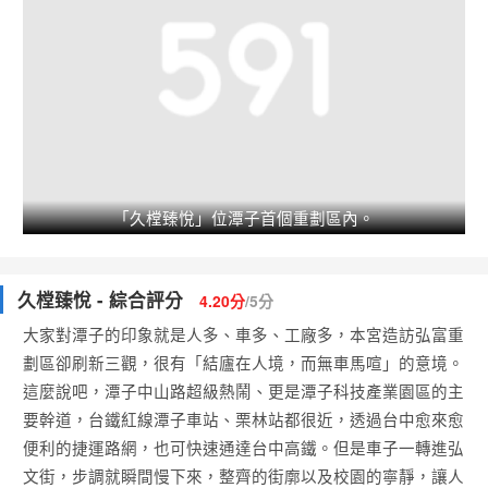
「久樘臻悅」位潭子首個重劃區內。
久樘臻悅 - 綜合評分
4.20分
/5分
大家對潭子的印象就是人多、車多、工廠多，本宮造訪弘富重
劃區卻刷新三觀，很有「結廬在人境，而無車馬喧」的意境。
這麼說吧，潭子中山路超級熱鬧、更是潭子科技產業園區的主
要幹道，台鐵紅線潭子車站、栗林站都很近，透過台中愈來愈
便利的捷運路網，也可快速通達台中高鐵。但是車子一轉進弘
文街，步調就瞬間慢下來，整齊的街廓以及校園的寧靜，讓人