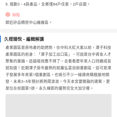
5. 規劃3、4房產品，全案僅84戶住家，2戶店面。
缺點
鄰近矽品精密中山廠廠區。
久樘臻悅 - 編輯解讀
產業園區是房地產的助燃劑，在中科大紅大紫以前，潭子科技
產業園區的前身：「潭子加工出口區」，可說是台中資金人才
聚集的重鎮，這磁吸效應不得了，去看看歷年來人口持續成長
就知道！近期潭子房市最熱的就屬弘富自辦重劃區，這可是潭
子發展多年來第1個重劃區，也吸引不少一線建商積極搶地開
發，未來3~5年預計將熱鬧滾滾，今天本宮要開箱的建案，更
是位在校園第1排，永久棟距的優勢完全大加分哪。