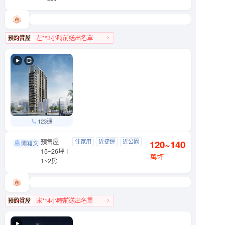
左**3小時前送出名單
松山區人氣榜TOP 2
123通
預售屋
潮中山
住家用
近捷運
近公園
120~140
中山區 錦州街10號
15~26坪
萬/坪
1~2房
宋**4小時前送出名單
中山區人氣榜第8名