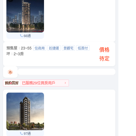
66通
預售屋
23~55
天光之埕
住商用
近捷運
景觀宅
低首付
大同區 西寧北路與南京西路239巷口
價格
坪
2~3房
待定
已服務29位買房用戶
大同區人氣榜TOP 1
97通