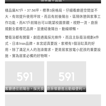
樣品屋A7戶，37.56坪，標準3房格局，仔細看廊道空間並不
大，有效提升使用坪效，而且有前後陽台，區隔休憩與家事工
作功能，而A7戶前陽台可以眺望校園景觀，視野一流，廚房
規劃全套櫻花品牌，並連結後陽台，動線順暢。
雙衛浴都有開窗，創造通風採光條件，而且主臥衛浴規劃4件
式、日本Inax品牌。本宮認真要說，家裡有1個浴缸真的好
用，除了滿足大人的泡澡需求，更是居家放電小屁孩的重要設
施，實為居家必備的好物啊。
客廳通往前陽台，採光良
廚房餐廳進出動線便利。
好。