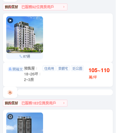
已服務92位買房用戶
文山區人氣榜第4名
87通
預售屋
中研硯
住商用
景觀宅
近公園
105~110
南港區 舊莊街一段
18~26坪
低首付
萬/坪
2~3房
已服務183位買房用戶
南港區人氣榜第4名