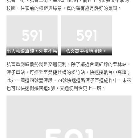
校園，住家前的棟距與綠意，真的頗有歲月靜好的氛圍。
出入動線單純，外車不易
弘文高中校地廣闊。
進入。
弘富重劃區優勢就是交通便利，除了鄰近台鐵紅線的栗林站、
潭子車站，可搭乘至雙捷共構的松竹站，快速接軌台中高鐵；
此外，國道四號豐潭段、74號快速道路潭子匝道施作中，未來
也可以快速銜接國道3號，交通便利性更上一層。