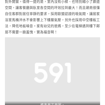
對外開窗。值得一提的是，室內沒有小樑、也特別縮小了廊道
空間，讓客餐廳與臥室各空間的坪效拉到最大！而且建商很懂
自住客群對居住寧靜的要求，採用歐盟認證的吸氣閥，讓居家
浴室馬桶沖水不會影響上下樓層氣壓，另外也採用中空樓板工
法，降低地板噪音。家有幼兒的爸媽，至少在電梯遇到樓下鄰
居不需要一臉羞愧，實為福音啊！
標準層平面圖。