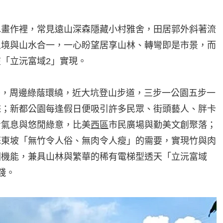
水畫作裡，常見遠山深森隱藏小村雅舍，田居郭外斜著流
人境與山水合一，一心盼望居享山林、轉彎即是市景，而
「立沅富域2」實現。
園旁，周邊綠蔭環繞，近大坑登山步道，三步一公園五步一
睞；新都公園每逢假日便吸引許多民眾、街頭藝人、胖卡
青氣息與悠閒綠意，比美
西區
市民廣場與勤美文創聚落；
蘇東坡「無竹令人俗、無肉令人瘦」的需要，實現竹與肉
圈機能，兼具山林與繁華的稀有電梯型透天「立沅富域
踐。