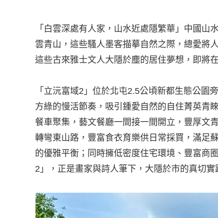
「白雲深處有人家，山水近處隱繁華」中國山
雲青山，這些騷人墨客描摹自然之際，總愛將
這些古來雅士文人大隱於塵的居住夢想，即將在
「立沅富域2」位於北屯2.5公頃新都生態公
方綠的慢活節奏，吸引鍾愛自然的自住菁英青
餐車聚集，藝文餐廳一間接一間開立，豐厚文
轉彎東山路，豐富食衣育樂供日常採買，滿足
的優雅平衡；同時擁低密度住宅環境、豐富商
2」，正是畫家與詩人筆下，大隱於市的真切實