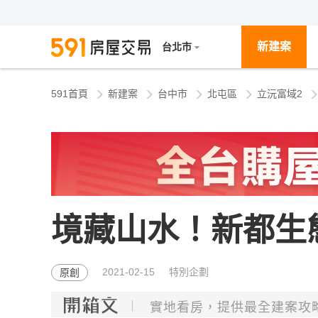
新建案
台北市
591首頁
新建案
台中市
北屯區
立沅富域2
境藏山水！新都生
2021-02-15 特別企劃
原創
實地看房，提供最全建案攻