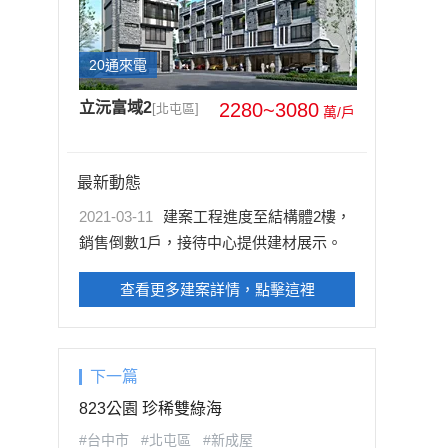
20通來電
立沅富域2
2280~3080
[北屯區]
萬/戶
最新動態
2021-03-11
建案工程進度至結構體2樓，
銷售倒數1戶，接待中心提供建材展示。
查看更多建案詳情，點擊這裡
下一篇
823公園 珍稀雙綠海
#台中市
#北屯區
#新成屋