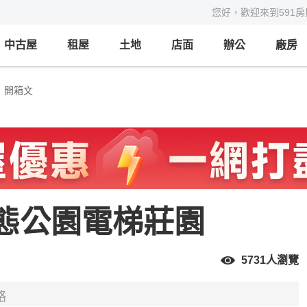
您好，歡迎來到591
中古屋
租屋
土地
店面
辦公
廠房
開箱文
態公園電梯莊園
5731
人瀏覽
略