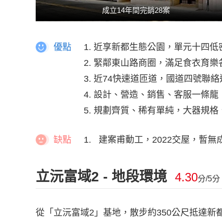
成立14年間完銷28案
優點
1. 近享新都生態公園，單元十四
2. 緊鄰東山路商圈，滿足食衣育
3. 近74快速道匝道，國道四號聯
4. 設計、營造、銷售、客服一條
5. 規劃齊質、稀有單純，大器規
缺點
1. 建案甫動工，2022交屋，暫
立沅富域2 - 地段環境
4.30
分/5分
從「立沅富域2」基地，散步約350公尺抵達