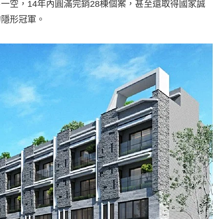
一空，14年內圓滿完銷28棟個案，甚至還取得國家誠
的隱形冠軍。