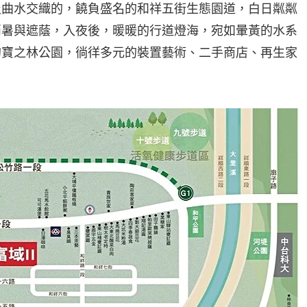
及曲水交織的，饒負盛名的和祥五街生態園道，白日粼粼
消暑與遮蔭，入夜後，暖暖的行道燈海，宛如暈黃的水系
的寶之林公園，徜徉多元的裝置藝術、二手商店、再生家