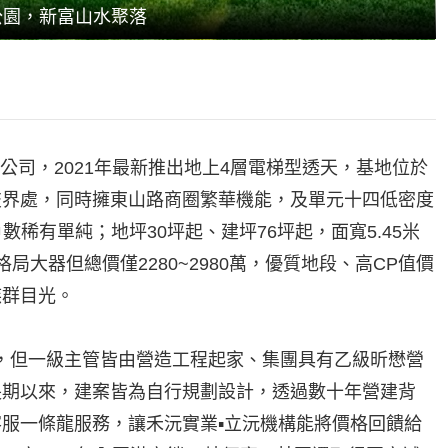
公園，新富山水聚落
公司，2021年最新推出地上4層電梯型透天，基地位於
交界處，同時擁東山路商圈繁華機能，及單元十四低密度
數稀有單純；地坪30坪起、建坪76坪起，面寬5.45米
大器但總價僅2280~2980萬，優質地段、高CP值價
族群目光。
年，但一級主管皆由營造工程起家、集團具有乙級昕懋營
長期以來，建案皆為自行規劃設計，透過數十年營建背
服一條龍服務，讓禾沅實業▪立沅機構能將價格回饋給