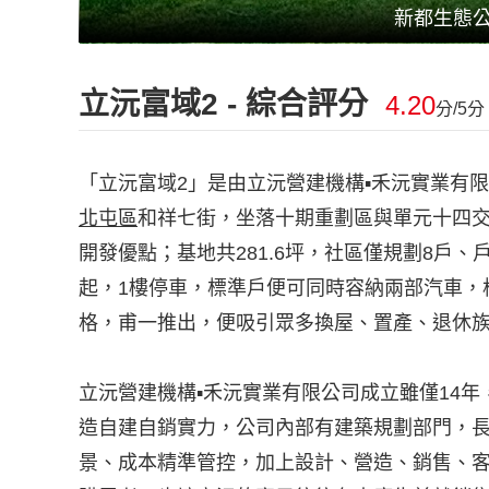
新都生態
立沅富域2 - 綜合評分
4.20
分/5分
「立沅富域2」是由立沅營建機構▪禾沅實業有限
北屯區
和祥七街，坐落十期重劃區與單元十四
開發優點；基地共281.6坪，社區僅規劃8戶、戶
起，1樓停車，標準戶便可同時容納兩部汽車，格局
格，甫一推出，便吸引眾多換屋、置產、退休
立沅營建機構▪禾沅實業有限公司成立雖僅14
造自建自銷實力，公司內部有建築規劃部門，
景、成本精準管控，加上設計、營造、銷售、客