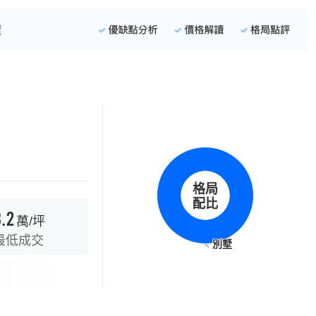
格局
配比
.2
萬/坪
最低成交
別墅
別墅