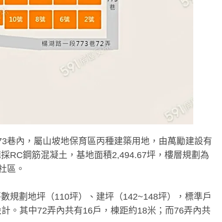
73巷內，屬山坡地保育區丙種建築用地，由萬勵建設有
C鋼筋混凝土，基地面積2,494.67坪，樓層規劃為
社區。
規劃地坪（110坪）、建坪（142~148坪），標準戶
設計。其中72弄內共有16戶，棟距約18米；而76弄內共