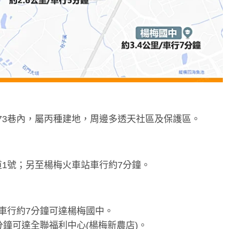
73巷內，屬丙種建地，周邊多透天社區及保護區。
道1號；另至楊梅火車站車行約7分鐘。
車行約7分鐘可達楊梅國中。
分鐘可達全聯福利中心(楊梅新農店)。