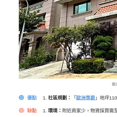
歐
優點
社區規劃：
「
歐洲尊爵
」地坪11
缺點
環境：
附近商家少，物資採買需