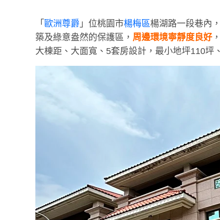
「
歐洲尊爵
」位桃園市
楊梅區
楊湖路一段巷內
築及綠意盎然的保護區，
周邊環境寧靜度良好
大棟距、大面寬、5套房設計，最小地坪110坪、