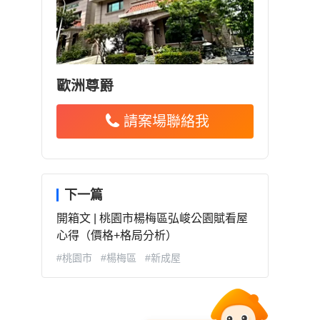
歐洲尊爵
請案場聯絡我
下一篇
開箱文 | 桃園市楊梅區弘峻公園賦看屋
心得（價格+格局分析）
#桃園市
#楊梅區
#新成屋