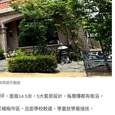
洲尊爵外觀圖
0坪，面寬14.5米，5大套房設計，每層樓都有衛浴。
至楊梅市區，且距學校較遠，學童就學需接送。