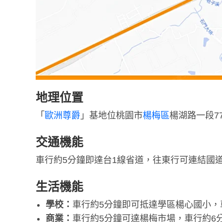
地理位置
「
歐洲尊爵
」基地位桃園市
楊梅區
楊湖路一段7
交通機能
車行約5分鐘即達台1線省道，往東行可連結國
生活機能
學校：
車行約5分鐘即可抵達學區楊心國小，
商業：
車行約5分鐘可達楊梅市場，車行約6