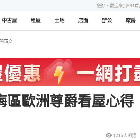
您好，歡迎來到591
中古屋
租屋
土地
店面
辦公
廠房
開箱文
楊梅區歐洲尊爵看屋心得
）
1215
人瀏覽