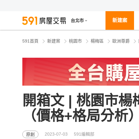
新建案
台北市
591首頁
新建案
桃園市
楊梅區
歐洲尊爵
開箱文 | 桃園市
（價格+格局分析
2023-07-03
591編輯部
原創