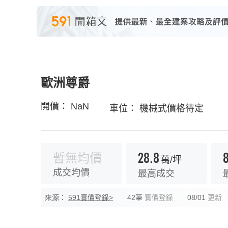
歐洲尊爵
開價：
NaN
車位：
機械式價格待定
28.8
8
暫無均價
萬/坪
成交均價
最高成交
來源：
591實價登錄>
42筆
實價登錄
08/01
更新