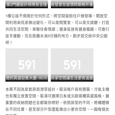
第2門廳設計保障安全隱
收發室在疫情時期格外重
私 /3D示意圖
要 /3D示意圖
1樓公設不侷限於任何形式，將空間留給住戶做發揮，開放空
間利用高低差做出變化，可以是閱覽室、可以是交誼廳，打造
共同生活空間，串聯住客情誼；健身區放有健身魔鏡，可進行
徒手運動，住在距離水湳5分鐘的地方，跑步就交給中央公園
吧！
簡約質感迎賓大廳 /3D示
共享空間讓生活更有溫度
意圖
/3D示意圖
本案不因為是套房就潦草設計，衛浴每戶皆有開窗，冷氣主機
也有獨立放置空間，裝潢可選擇日系或北歐兩種質感風格，最
重要的收納問題也全都幫你想好，依照房型的不同，將櫃體做
在不同位置，甚至部分戶型還能做出小更衣空間，一圓每個女