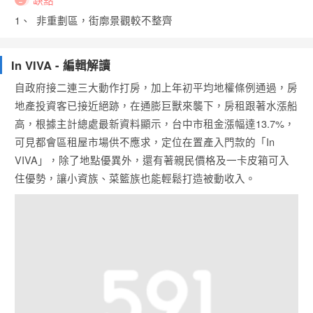
1、 非重劃區，街廓景觀較不整齊
In VIVA - 編輯解讀
自政府接二連三大動作打房，加上年初平均地權條例通過，房
地產投資客已接近絕跡，在通膨巨獸來襲下，房租跟著水漲船
高，根據主計總處最新資料顯示，台中市租金漲幅達13.7%，
可見都會區租屋市場供不應求，定位在置產入門款的「In
VIVA」，除了地點優異外，還有著親民價格及一卡皮箱可入
住優勢，讓小資族、菜籃族也能輕鬆打造被動收入。