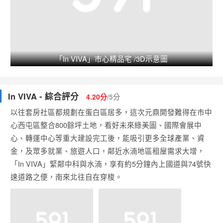
「In VIVA」市心精品宅 /3D示意圖
In VIVA - 綜合評分
4.20分
/5分
以往套房社區都規劃在蛋白區居多，這次元鼎開發難得在市中
心
西屯區
整合800餘坪土地，看好未來綠美圖、國際會展中
心、轉運中心等重大建設完工後，能吸引更多全球產業、資
金，及眾多就業、旅遊人口，鄰近水湳地區租屋需求大增，
「In VIVA」緊鄰中科與水湳，享有約5分鐘內上國道與74號快
速道路之便，南來北往自在穿梭。