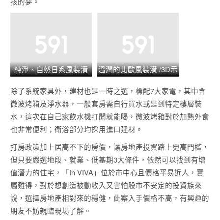
孩的夢。
純淨、自然日系風裝潢
溫潤的北歐風裝潢 /3D示
/3D示意圖
意圖
除了系統家具外，建材也是一時之選，標配7大家電，其中含
微波烤箱及淨水器，一般套房需自行買水或是到特定樓層裝
水，這次在自己家飲水機打開就能喝，微波烤箱對於加熱外食
也非常便利；衛浴部分均採用進口建材。
打房政策加上居高不下的房價，讓房地產投資踏上更高門檻，
但只要嚴選地段、就業、低基期3大條件，依然可以找到有增
值潛力的住宅，「In VIVA」位於市中心且價格平易近人，實
屬難得，對於想創造被動收入又害怕股市不安定的投資族來
說，選擇房地產相對來的穩健，此案入手價格不高，有興趣的
朋友不妨親臨現場了解。