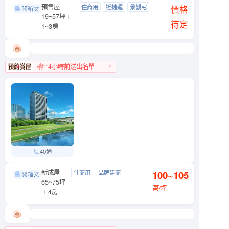
預售屋
利晉·崧喆
住商用
近捷運
景觀宅
松山區 八德路四段499號
價格
19~57坪
近公園
待定
1~3房
柳**4小時前送出名單
松山區人氣榜第4名
40通
新成屋
忠泰湛
住商用
品牌建商
100~105
文山區 木新路一段6號
65~75坪
明星學區
景觀宅
萬/坪
4房