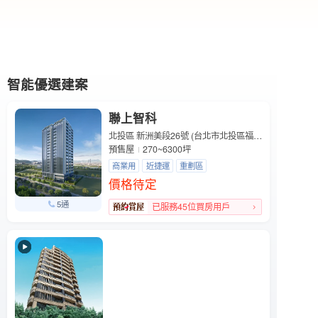
智能優選建案
聯上智科
北投區 新洲美段26號 (台北市北投區福國路)
預售屋
270~6300坪
商業用
近捷運
重劃區
價格待定
5通
已服務45位買房用戶