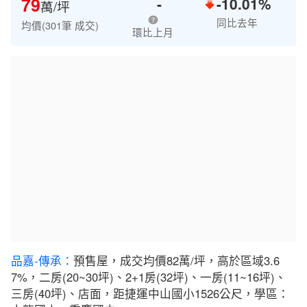
79
-
-10.01%
萬/坪
同比去年
均價(301筆 成交)
環比上月
品嘉-傳承：
預售屋，成交均價82萬/坪，高於區域3.6
7%，二房(20~30坪)、2+1房(32坪)、一房(11~16坪)、
三房(40坪)、店面，距捷運中山國小1526公尺，學區：