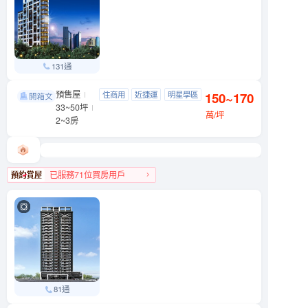
131通
預售屋
亞昕敦南
住商用
近捷運
明星學區
150~170
大安區 敦南街
33~50坪
景觀宅
萬/坪
2~3房
已服務71位買房用戶
大安區人氣榜第4名
81通