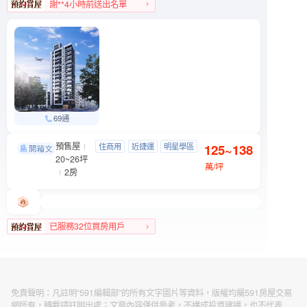
謝**4小時前送出名單
文山區人氣榜TOP 3
69通
預售屋
織旅
住商用
近捷運
明星學區
125~138
松山區 八德路三段201號
20~26坪
近公園
萬/坪
2房
已服務32位買房用戶
松山區人氣榜TOP 2
免責聲明：凡註明“591編輯部”的所有文字圖片等資料，版權均屬591房屋交易
網所有，轉載請註明出處；文章內容僅供參考，不構成投資建議，也不代表