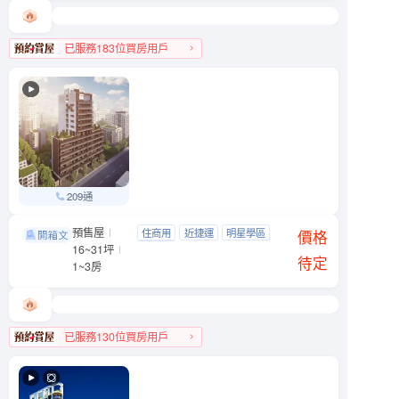
已服務183位買房用戶
南港區人氣榜第4名
209通
預售屋
松江．桓榀
住商用
近捷運
明星學區
中山區 松江路150巷12號
價格
16~31坪
近公園
待定
1~3房
已服務130位買房用戶
中山區人氣榜TOP 2