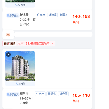
509通
新成屋
三創爵鼎
住商用
近捷運
制震宅
140~153
大安區 市民大道三段88號
9~32坪
套
近公園
萬/坪
房~2房
用戶**38分鐘前送出名單
大安區人氣榜第8名
87通
預售屋
中研硯
住商用
景觀宅
近公園
105~110
南港區 舊莊街一段
18~26坪
低首付
萬/坪
2~3房