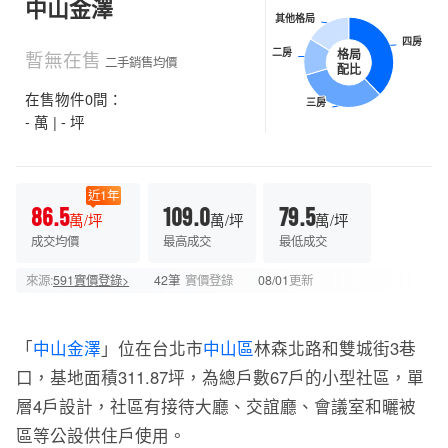
中山金澤
其他格局
其他格局
四房
四房
暫無在售
二房
二房
格局
二手銷售均價
配比
在售物件0間：
三房
三房
- 萬 | - 坪
近1年
86.5
109.0
79.5
萬/坪
萬/坪
萬/坪
成交均價
最高成交
最低成交
來源:
591實價登錄>
42筆
實價登錄
08/01
更新
「
中山金澤
」位在台北市
中山區
林森北路和雙城街3巷
口，基地面積311.87坪，為總戶數67戶的小型社區，單
層4戶設計，社區有接待大廳、交誼廳、會議室和曬被
區等公設供住戶使用。