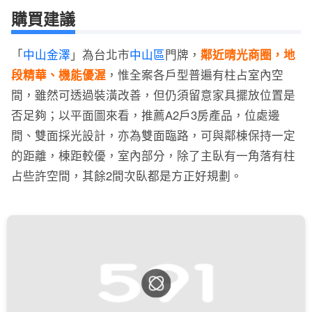
購買建議
「
中山金澤
」為台北市
中山區
門牌，
鄰近晴光商圈，地
段精華、機能優渥
，惟全案各戶型普遍有柱占室內空
間，雖然可透過裝潢改善，但仍須留意家具擺放位置是
否足夠；以平面圖來看，推薦A2戶3房產品，位處邊
間、雙面採光設計，亦為雙面臨路，可與鄰棟保持一定
的距離，棟距較優，室內部分，除了主臥有一角落有柱
占些許空間，其餘2間次臥都是方正好規劃。