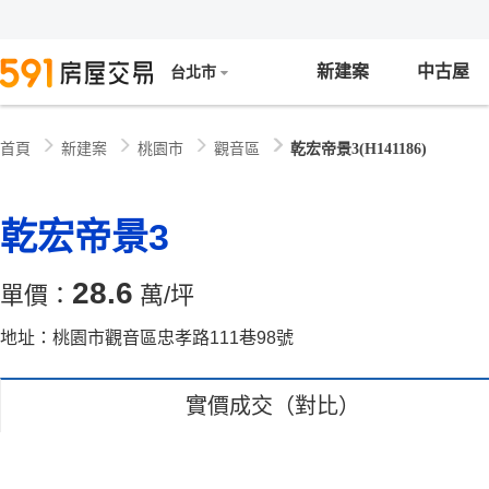
新建案
中古屋
台北市
新建案
桃園市
觀音區
乾宏帝景3(H141186)
首頁
乾宏帝景3
28.6
單價：
萬/坪
地址：桃園市觀音區忠孝路111巷98號