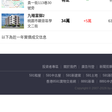
投資者專區
關於我們
廣告刊登
新聞剪
591租屋
591中古屋
591新建案
591土地
591
香港8591寶物交易網
8891新車
8891中
Copyright © 2007-2026 by A