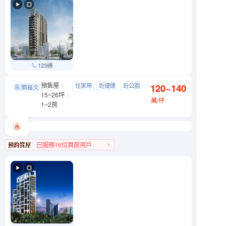
123通
預售屋
潮中山
住家用
近捷運
近公園
120~140
中山區 錦州街10號
15~26坪
萬/坪
1~2房
已服務16位買房用戶
中山區人氣榜第7名