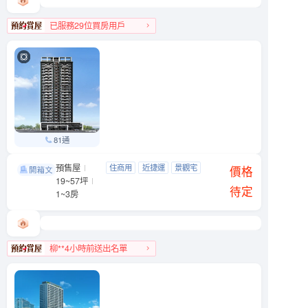
已服務29位買房用戶
大同區人氣榜TOP 1
81通
預售屋
利晉·崧喆
住商用
近捷運
景觀宅
松山區 八德路四段499號
價格
19~57坪
近公園
待定
1~3房
柳**4小時前送出名單
松山區人氣榜第4名