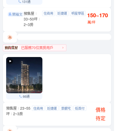
131通
預售屋
亞昕敦南
住商用
近捷運
明星學區
150~170
大安區 敦南街
33~50坪
景觀宅
萬/坪
2~3房
已服務70位買房用戶
大安區人氣榜第4名
66通
預售屋
23~55
天光之埕
住商用
近捷運
景觀宅
低首付
大同區 西寧北路與南京西路239巷口
價格
坪
2~3房
待定