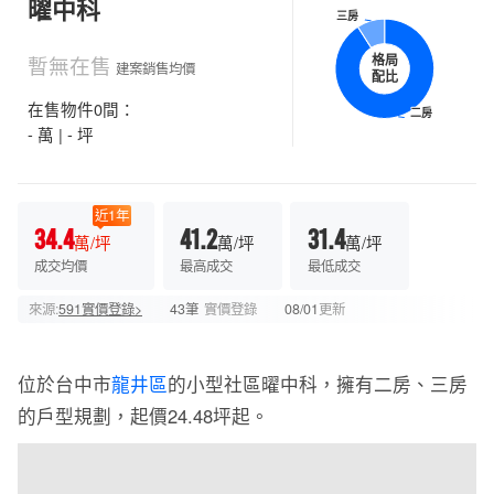
曜中科
三房
三房
暫無在售
格局
建案銷售均價
配比
在售物件0間：
二房
二房
- 萬 | - 坪
近1年
34.4
41.2
31.4
萬/坪
萬/坪
萬/坪
成交均價
最高成交
最低成交
來源:
591實價登錄>
43筆
實價登錄
08/01
更新
位於台中市
龍井區
的小型社區曜中科，擁有二房、三房
的戶型規劃，起價24.48坪起。