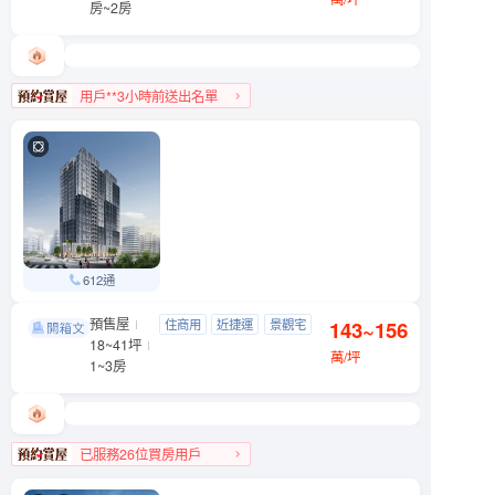
房~2房
用戶**3小時前送出名單
大安區人氣榜第8名
612通
預售屋
吉祥．如藝
住商用
近捷運
景觀宅
143~156
信義區 基隆路一段89號
18~41坪
制震宅
萬/坪
1~3房
已服務26位買房用戶
信義區人氣榜TOP 3