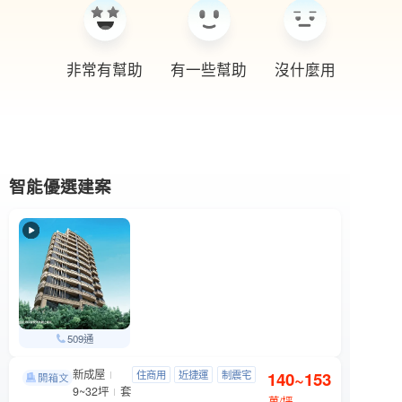
非常有幫助
有一些幫助
沒什麼用
智能優選建案
509通
新成屋
三創爵鼎
住商用
近捷運
制震宅
140~153
大安區 市民大道三段88號
9~32坪
套
近公園
萬/坪