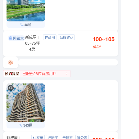
40通
新成屋
忠泰湛
住商用
品牌建商
100~105
文山區 木新路一段6號
65~75坪
明星學區
景觀宅
萬/坪
4房
已服務28位買房用戶
文山區人氣榜TOP 3
343通
新成屋
信義富境
住家用
近捷運
景觀宅
近公園
文山區 萬芳路8號