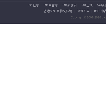
591租屋
591中古屋
591新建案
591土地
591
香港8591寶物交易網
8891新車
8891中
Copyright © 2007-2026 by A