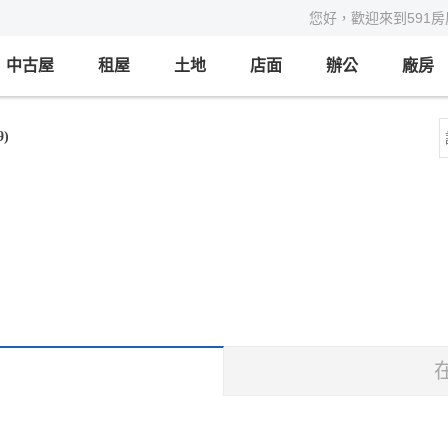
您好，歡迎來到591
中古屋
租屋
土地
店面
辦公
廠房
)