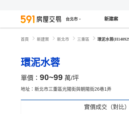
新建案
台北市
新建案
新北市
三重區
環泥水蓉(H140929
首頁
環泥水蓉
90~99
單價：
萬/坪
地址：新北市三重區光陽街與朝陽街26巷1弄