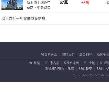
投資者專區
關於我們
廣告刊登
新聞剪
591租屋
591中古屋
591新建案
591土地
591
香港8591寶物交易網
8891新車
8891中
Copyright © 2007-2026 by A