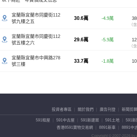
投資者專區
關於我們
廣告刊登
新聞剪
591租屋
591中古屋
591新建案
591土地
591
香港8591寶物交易網
8891新車
8891中
Copyright © 2007-2026 by A