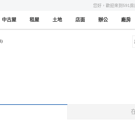
您好，歡迎來到591
中古屋
租屋
土地
店面
辦公
廠房
)