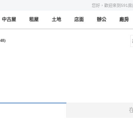
您好，歡迎來到591
中古屋
租屋
土地
店面
辦公
廠房
48)