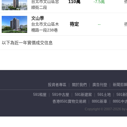
投資者專區
關於我們
廣告刊登
新聞剪
591租屋
591中古屋
591新建案
591土地
591
香港8591寶物交易網
8891新車
8891中
Copyright © 2007-2026 by A