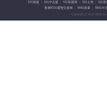
591租屋
591中古屋
591新建案
591土地
591
香港8591寶物交易網
8891新車
8891中
Copyright © 2007-2026 by A