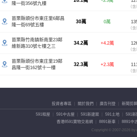
投資者專區
關於我們
廣告刊登
新聞剪
591租屋
591中古屋
591新建案
591土地
591
香港8591寶物交易網
8891新車
8891中
Copyright © 2007-2026 by A