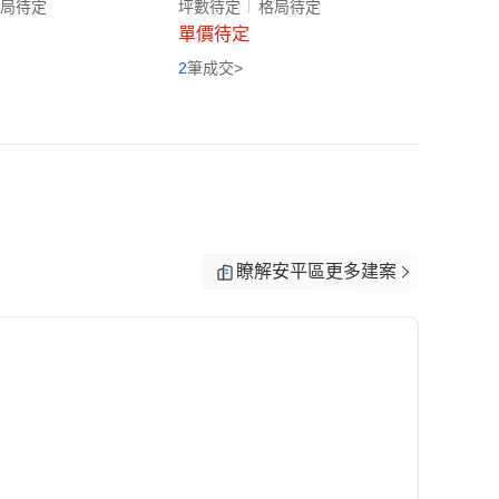
局待定
坪數待定
格局待定
坪數待
單價待定
單價
2
筆成交>
0
筆成
瞭解安平區更多建案