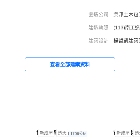
營造公司
榮邦土木包
建造執照
(113)南工
建築設計
楊哲凱建築
查看全部建案資料
世御雲鶴雅
市政三越
新成屋
透天
新成屋
透
距1706公尺