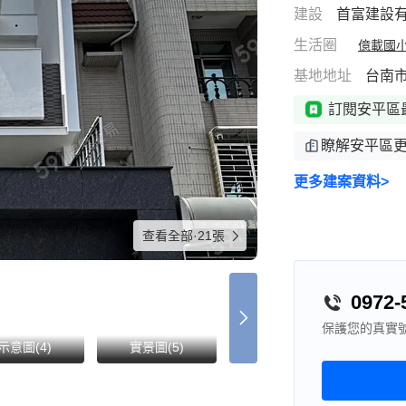
建設
首富建設
生活圈
億載國小
基地地址
台南市
訂閱安平區
瞭解安平區
更多建案資料>
查看全部·21張
0972-
保護您的真實
示意圖(4)
實景圖(5)
環境圖(9)
宣