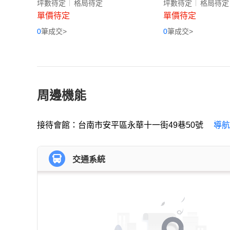
坪數待定
格局待定
坪數待定
格局待定
單價待定
單價待定
0
筆成交>
0
筆成交>
周邊機能
接待會館：台南市安平區永華十一街49巷50號
導航
交通系統