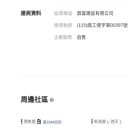
建商資料
投資建設
首富建設有限公司
使用執照
(115)南工使字第00397號
企劃銷售
自售
周邊社區
安平理白
海雲
預售屋
新成屋
透天
距1949公尺
距1332公尺