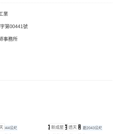
工業
造字第00441號
師事務所
富寓人生16期
天
新成屋
透天
新成
距2044公尺
距2043公尺