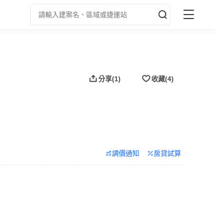
分享
(1)
收藏
(4)
調價通知
房貸試算