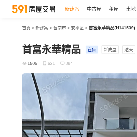
新建案
中古屋
租屋
土地
首頁
>
新建案
>
台南市
>
安平區
>
首富永華精品(H141539)
首富永華精品
在售
新成屋
透天
1505
621
884