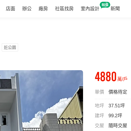
店面
辦公
廠房
社區找房
室內設計
新聞
近公園
4880
萬/戶
單價
價格待定
地坪
37.51坪
建坪
99.2坪
交屋
隨時交屋