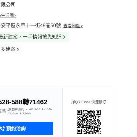
有限公司
生活圈>
安平區永華十一街49巷50號
查看地圖>
最新建案，一手情報搶先知道
更多建案
528-588轉71462
掃QR Code 快速撥打
服務時間：08:00-17:00
號碼
已有2人諮詢
服務時間：08:00-17:00
傳圖(1)
預約洽詢