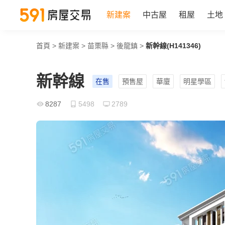
新建案
中古屋
租屋
土地
首頁
>
新建案
>
苗栗縣
>
後龍鎮
>
新幹線(H141346)
新幹線
在售
預售屋
華廈
明星學區
8287
5498
2789