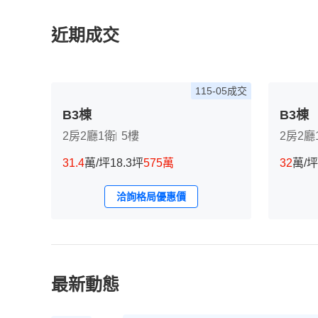
近期成交
115-05成交
B3棟
B3棟
2房2廳1衛
5樓
2房2廳
31.4
萬/坪
18.3坪
575萬
32
萬/坪
洽詢格局優惠價
最新動態