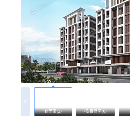
封面圖(1)
樣/實品屋(8)