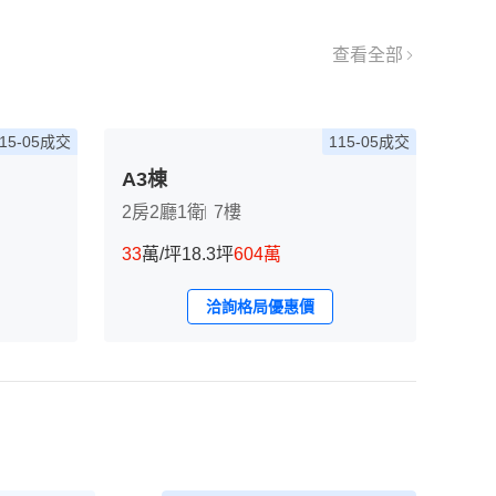
查看全部
115-05成交
115-05成交
A3棟
A2
2房2廳1衛
7樓
3房
33
萬/坪
18.3坪
604萬
29
萬
洽詢格局優惠價