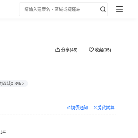
分享
(45)
收藏
(35)
區域0.8% >
調價通知
房貸試算
01坪