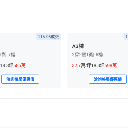
115-05成交
A3棟
1衛
7樓
2房2廳1衛
6樓
18.3坪
585萬
32.7
萬/坪
18.3坪
598萬
洽詢格局優惠價
洽詢格局優惠價