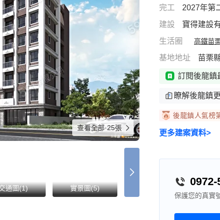
完工
2027年
建設
寶得建設
生活圈
高鐵苗
基地地址
苗栗
訂閱後龍鎮
瞭解後龍鎮
後龍鎮人氣榜
查看全部·25張
更多建案資料>
0972-
交通圖(1)
實景圖(5)
環境圖(7)
宣
保護您的真實