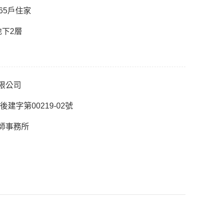
65戶住家
地下2層
限公司
建後建字第00219-02號
師事務所