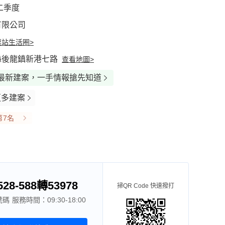
第二季度
有限公司
栗站生活圈>
縣後龍鎮新港七路
查看地圖>
最新建案，一手情報搶先知道
更多建案
第7名
528-588轉53978
掃QR Code 快速撥打
服務時間：09:30-18:00
傳圖(3)
號碼
已有24人諮詢
服務時間：09:30-18:00