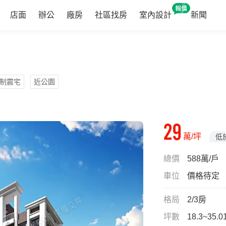
店面
辦公
廠房
社區找房
室內設計
新聞
制震宅
近公園
29
萬/坪
低於
總價
588萬/戶
車位
價格待定
格局
2/3房
坪數
18.3~35.