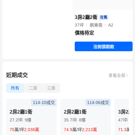
3房2廳2衛
在售
37坪
朝東南
A2
價格待定
洽詢頭期款
近期成交
查看全部
所有
二房
三房
114-10成交
114-06成交
2房2廳1衛
2房2廳1衛
3房2廳
27.2坪
9樓
35.7坪
8樓
47坪
9
75
萬/坪
2,038萬
74.9
萬/坪
2,213萬
71.3
萬/