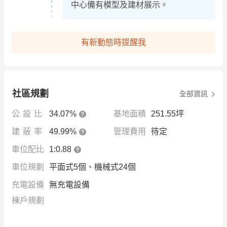
中心備有模型及建材展示。
有新動態時提醒我
社區規劃
全部資訊
公設比
34.07%
基地面積
251.55坪
建蔽率
49.99%
管理費用
待定
車位配比
1:0.88
車位規劃
平面式5個、機械式24個
充電設備
無充電設備
棟戶規劃