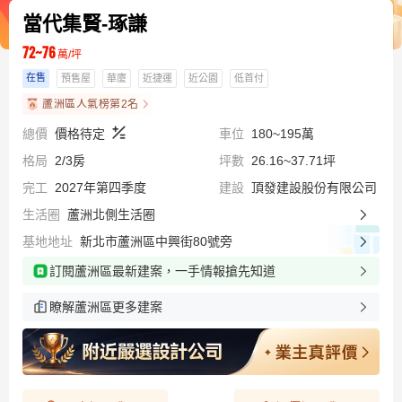
已服務7位買房用戶
當代集賢-琢謙
個資加密 專屬服務 更多資訊
72~76
萬/坪
在售
預售屋
華廈
近捷運
近公園
低首付
蘆洲區人氣榜第2名
總價
價格待定
車位
180~195萬
格局
2/3房
坪數
26.16~37.71坪
完工
2027年第四季度
建設
頂發建設股份有限公司
生活圈
蘆洲北側生活圈
基地地址
新北市蘆洲區中興街80號旁
訂閱蘆洲區最新建案，一手情報搶先知道
瞭解蘆洲區更多建案