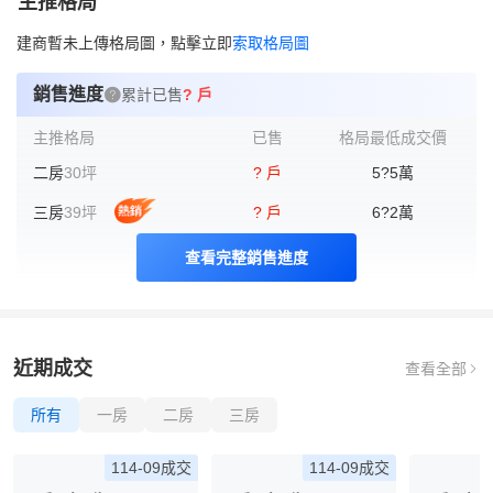
主推格局
建商暫未上傳格局圖，點擊立即
索取格局圖
銷售進度
累計已售
? 戶
主推格局
已售
格局最低成交價
二房
30坪
? 戶
5?5
萬
三房
39坪
? 戶
6?2
萬
查看完整銷售進度
近期成交
查看全部
所有
一房
二房
三房
114-09成交
114-09成交