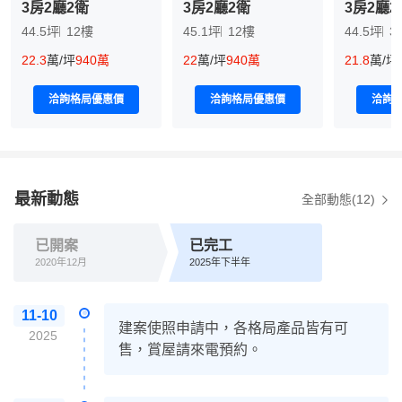
3房2廳2衛
3房2廳2衛
3房2廳2
44.5坪
12樓
45.1坪
12樓
44.5坪
3
22.3
萬/坪
940萬
22
萬/坪
940萬
21.8
萬/坪
洽詢格局優惠價
洽詢格局優惠價
洽詢
最新動態
全部動態(12)
已開案
已完工
2020年12月
2025年下半年
11-10
建案使照申請中，各格局產品皆有可
2025
售，賞屋請來電預約。