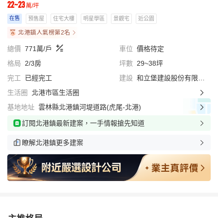
22~23
萬/坪
在售
預售屋
住宅大樓
明星學區
景觀宅
近公園
北港鎮人氣榜第2名
總價
771萬/戶
車位
價格待定
格局
2/3房
坪數
29~38坪
完工
已經完工
建設
和立堡建設股份有限公司
生活圈
北港市區生活圈
基地地址
雲林縣北港鎮河堤道路(虎尾-北港)
訂閱北港鎮最新建案，一手情報搶先知道
瞭解北港鎮更多建案