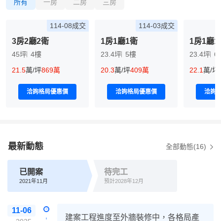
所有
一房
二房
三房
114-08成交
114-03成交
3房2廳2衛
1房1廳1衛
1房1廳1
45坪
4樓
23.4坪
5樓
23.4坪
6
21.5
萬/坪
869萬
20.3
萬/坪
409萬
22.1
萬/坪
洽詢格局優惠價
洽詢格局優惠價
洽詢
最新動態
全部動態(16)
已開案
待完工
2021年11月
預計2028年12月
11-06
建案工程進度至外牆裝修中，各格局產