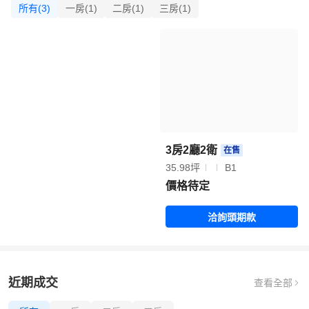
所有(3)
一房(1)
二房(1)
三房(1)
3房2廳2衛
在售
35.98坪
B1
價格待定
洽詢頭期款
近期成交
查看全部