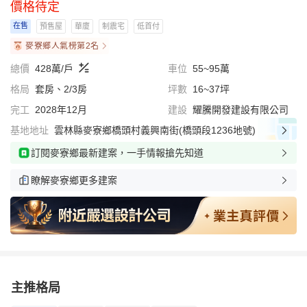
價格待定
在售
預售屋
華廈
制震宅
低首付
麥寮鄉人氣榜第2名
總價
428萬/戶
車位
55~95萬
格局
套房、2/3房
坪數
16~37坪
完工
2028年12月
建設
耀騰開發建設有限公司
基地地址
雲林縣麥寮鄉橋頭村義興南街(橋頭段1236地號)
訂閱麥寮鄉最新建案，一手情報搶先知道
瞭解麥寮鄉更多建案
主推格局