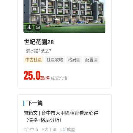
世紀花園28
| 渭水路2號之7
中古社區
社區攻略
格局圖
配置圖
25.0
萬/坪
成交均價
下一篇
開箱文 | 台中市大甲區稻香看屋心得
（價格+格局分析）
#台中市
#大甲區
#新成屋