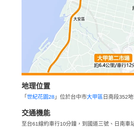
地理位置
「
世紀花園28
」位於台中市
大甲區
日南段352
交通機能
至台61線約車行10分鐘，到國道三號、日南車