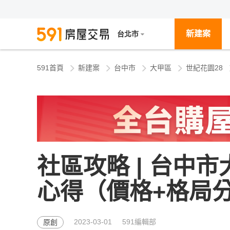
新建案
台北市
591首頁
新建案
台中市
大甲區
世紀花園28
社區攻略 | 台中
心得（價格+格局
2023-03-01
591編輯部
原創