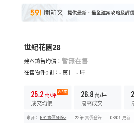
世紀花園28
暫無在售
建案銷售均價：
在售物件0間：
- 萬
︳
- 坪
25.2
26.8
2
近2年
萬/坪
萬/坪
成交均價
最高成交
來源：
591實價登錄>
22筆
實價登錄
08/01
更新