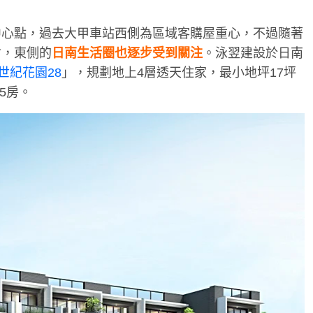
中心點，過去大甲車站西側為區域客購屋重心，不過隨著
會，東側的
日南生活圈也逐步受到關注
。泳翌建設於日南
世紀花園28
」，規劃地上4層透天住家，最小地坪17坪
5房。