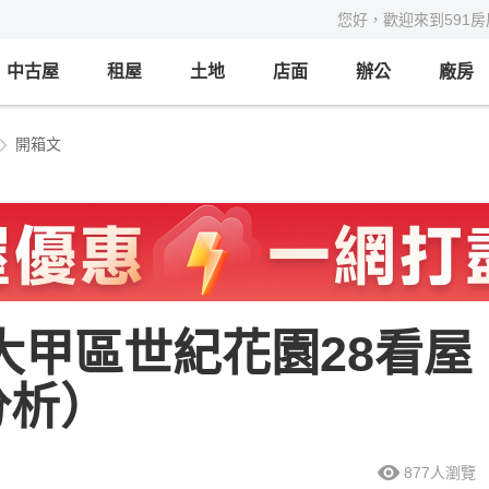
您好，歡迎來到591
中古屋
租屋
土地
店面
辦公
廠房
開箱文
市大甲區世紀花園28看屋
分析）
877
人瀏覽