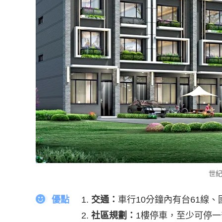
世紀
優點
交通：
車行10分鐘內有台61線
社區規劃：
1樓停車，至少可停一