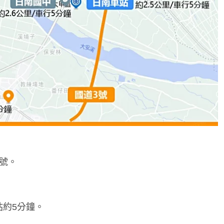
地號。
站約5分鐘。