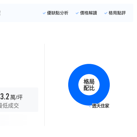
格局
配比
3.2
萬/坪
最低成交
透天住家
透天住家