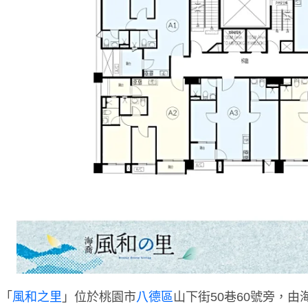
「
風和之里
」位於桃園市
八德區
山下街50巷60號旁，