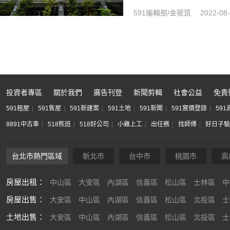
591編輯部/金筱筑
2022-08
投資者專區
關於我們
廣告刊登
新聞剪輯
社會公益
免責
591租屋
591售屋
591新建案
591土地
591新聞
591實價登錄
59
8891中古車
518熊班
518好公司
小雞上工
出任務
找師傅
好日子驗
台北市熱門區域
新北市
台中市
桃園市
高
房屋出租：
中山區
大安區
內湖區
信義區
松山區
士林區
中
房屋出售：
大安區
中山區
內湖區
信義區
松山區
北投區
士
土地出售：
大安區
中山區
內湖區
信義區
松山區
北投區
士