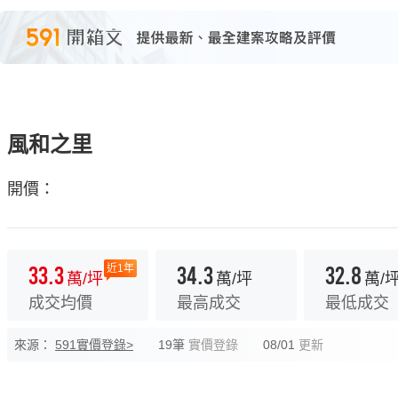
風和之里
開價：
33.3
34.3
32.8
近1年
萬/坪
萬/坪
萬/
成交均價
最高成交
最低成交
來源：
591實價登錄>
19筆
實價登錄
08/01
更新