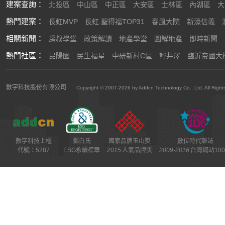
建案查詢：
北投區
中山區
中正區
大安區
士林區
內湖區
大
熱門建案：
長虹MVP
長虹.聖得福TOP31
春風大院
新濠信義
相關新聞：
房叔學堂
政策解讀
地產學堂
圖解地產
即時新聞
熱門社區：
昆陽園
民生福星
中研新村C區
輕井澤
臨沂帝國大
數字科技股份有限公司
Copyright © 2007-2026 by Addcn Technology Co., Ltd. All Right
數字科技上櫃
鄧白氏
國家品牌玉山獎
數位時代雜誌
代號：5287
ESG永續標章
2015
人氣品牌獎
2009-2016
台灣網站10