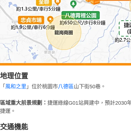
地理位置
「
風和之里
」位於桃園市
八德區
山下街50巷。
區域重大前景規劃：
捷運綠線G01站興建中，預計203
捷運。
交通機能