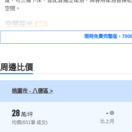
度，可三邊下床，並配置獨立衛浴，與客用衛浴皆採乾
空間。
空間採光
邊間、三面採光，明廳明房、雙衛浴開窗。
限時免費完整版，7000
居住動線
家務動線：
規劃工作陽台，並由廚房進出，掃除家務動
周邊比價
訪客動線：
無獨立玄關，賓客開門即直視屋內狀況，且
足。
桃園市 - 八德區 >
28
-
萬/坪
比上月
均價(651筆 成交)