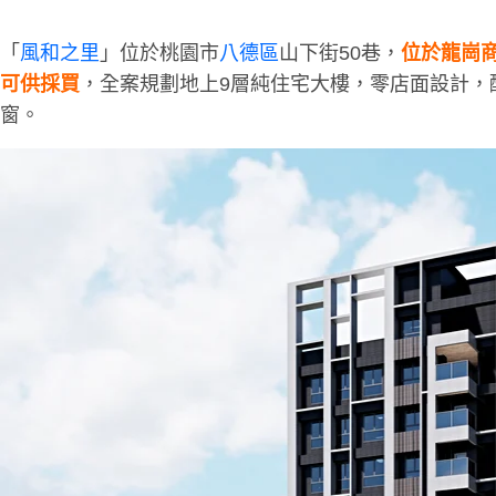
「
風和之里
」位於桃園市
八德區
山下街50巷，
位於龍崗
可供採買
，全案規劃地上9層純住宅大樓，零店面設計，配
窗。