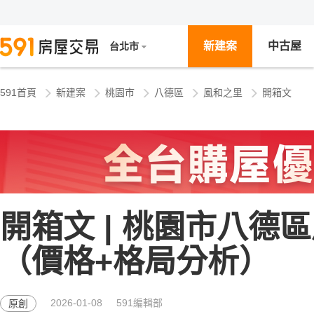
新建案
中古屋
台北市
591首頁
新建案
桃園市
八德區
風和之里
開箱文
開箱文 | 桃園市八德
（價格+格局分析）
2026-01-08
591編輯部
原創