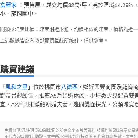
富麗家
：預售屋，成交均價32萬/坪，高於區域14.29%，三
小、龍岡國中。
同類型建案比價：建案附近形態、均價相似的建案，價格為近一
上述數據皆為內政部實價登錄所統計，僅供參考。
購買建議
「
風和之里
」位於桃園市
八德區
，鄰近興豐商圈及龍崗
野及景觀頗佳，推薦A5戶給退休族，小坪數少見配置雙
宜，A2戶則推薦給新婚夫妻，邊間雙面採光，公領域寬
免責聲明:凡註明"591編輯部"的所有文字圖片等資料,版權均屬591房屋交
不代表591讚同其觀點。文中所涉坪數,如無特殊說明,均為規劃坪數。文中