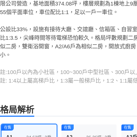
限公司營造，基地面積374.08坪，樓層規劃為1棟地上
55個平面車位，車位配比1:1，足以一戶一車位。
公設比33%，設施有接待大廳、交誼廳、信箱區、自習
比1:3.5，尖峰時間等待電梯恐怕較久。格局坪數規劃二房(2
似二房，雙衛浴開窗，A2/A6戶為相似二房，開放式廚房
小。
註:100戶以內為小社區，100~300戶中型社區、300戶
註: 1:4以上屬高梯戶比，1:3屬一般梯戶比，1:2、1
格局解析