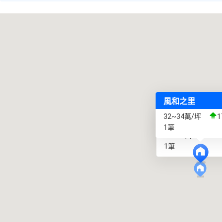
風和之里
32~34萬/坪
1
小蒔光
1筆
35~38萬/坪
1筆