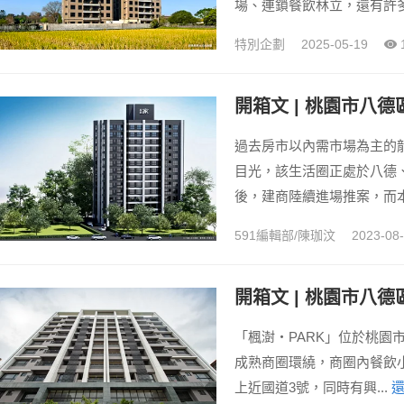
場、連鎖餐飲林立，還有許多
特別企劃
2025-05-19
開箱文 | 桃園市八
過去房市以內需市場為主的
目光，該生活圈正處於八德
後，建商陸續進場推案，而本.
591編輯部/陳珈汶
2023-08
「楓澍‧PARK」位於桃
成熟商圈環繞，商圈內餐飲
上近國道3號，同時有興...
還