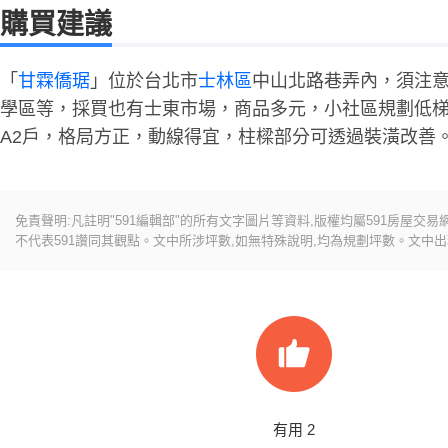
購買建議
「
甘霖僑琚
」位於台北市
士林區
中山北路巷弄內，須注
學區等，採買也有士東市場，商品多元，小社區規劃低梯
A2戶，格局方正，動線得宜，柱樑部分可透過裝潢改善
免責聲明:凡註明"591編輯部"的所有文字圖片等資料,版權均屬591房屋交
不代表591讚同其觀點。文中所涉坪數,如無特殊說明,均為規劃坪數。文中
有用
2