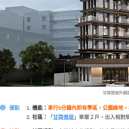
甘霖僑琚外觀
優點
機能：
車行5分鐘內即有學區、公園綠地，
社區：
「
甘霖僑琚
」單層２戶，出入相對