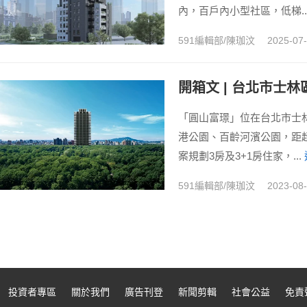
內，百戶內小型社區，低梯..
591編輯部/陳珈汶
2025-07
開箱文 | 台北市士
「圓山富璟」位在台北市士
港公園、百齡河濱公園，距
案規劃3房及3+1房住家，...
591編輯部/陳珈汶
2023-08
投資者專區
關於我們
廣告刊登
新聞剪輯
社會公益
免責