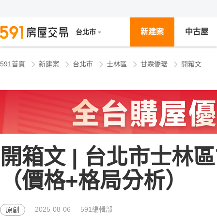
新建案
中古屋
台北市
591首頁
新建案
台北市
士林區
甘霖僑琚
開箱文
開箱文 | 台北市士林
（價格+格局分析）
2025-08-06
591編輯部
原創