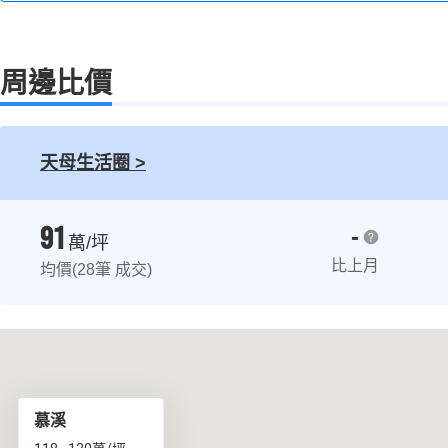
居住動線
家務動線：
規劃前後陽台，景觀陽台由客廳進出，工作
周邊比價
務。
訪客動線：
規劃雙套衛浴，客人、主人可分流使用，客
天母生活圈 >
91
-
萬/坪
比上月
均價(28筆 成交)
慕溪