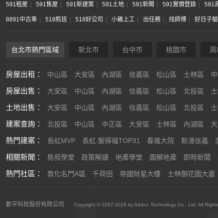
591租屋
591售屋
591新建案
591土地
591新聞
591實價登錄
59
8891中古車
518熊班
518好公司
小雞上工
出任務
找師傅
好日子驗
台北市熱門區域
新北市
台中市
桃園市
高
房屋出租：
中山區
大安區
內湖區
信義區
松山區
士林區
中
房屋出售：
大安區
中山區
內湖區
信義區
松山區
北投區
士
土地出售：
大安區
中山區
內湖區
信義區
松山區
北投區
士
建案查詢：
北投區
中山區
中正區
大安區
士林區
內湖區
大
熱門建案：
長虹MVP
長虹.聖得福TOP31
春風大院
新濠信義
相關新聞：
房叔學堂
政策解讀
地產學堂
圖解地產
即時新聞
熱門社區：
敦化名門A區
千荷田
帝國財星大樓
士林御花園大廈
數字科技股份有限公司
Copyright © 2007-2026 by Addcn Technology Co., Ltd. All Right