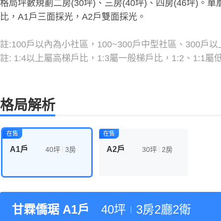
格局坪數規劃二房(30坪)、三房(40坪)、四房(46坪)
比，A1戶三面採光，A2戶雙面採光。
註:100戶以內為小社區，100~300戶中型社區、300戶
註: 1:4以上屬高梯戶比，1:3屬一般梯戶比，1:2、1
格局解析
A1戶
A2戶
40坪
3房
30坪
2房
甘霖僑琚 A1戶
40坪
3房2廳2衛