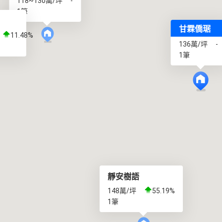
118~130萬/坪
-
1筆
甘霖僑琚
11.48%
136萬/坪
-
1筆
靜安樹語
148萬/坪
55.19%
1筆