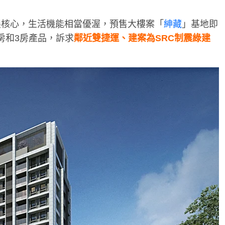
展核心，生活機能相當優渥，預售大樓案「
紳藏
」基地即
套房和3房產品，訴求
鄰近雙捷運、建案為SRC制震綠建