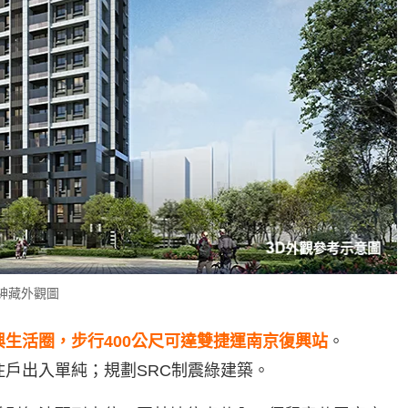
紳藏外觀圖
興生活圈，
步行400公尺可達雙捷運南京復興站
。
住戶出入單純；規劃SRC制震綠建築。