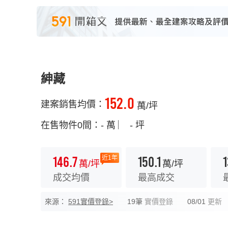
紳藏
152.0
建案銷售均價：
萬/坪
在售物件0間：
- 萬
︳
- 坪
146.7
150.1
1
近1年
萬/坪
萬/坪
成交均價
最高成交
來源：
591實價登錄>
19筆
實價登錄
08/01
更新