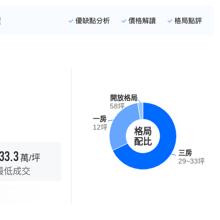
開放格局
開放格局
58坪
58坪
一房
一房
12坪
12坪
格局
配比
33.3
三房
三房
萬/坪
29~33坪
29~33坪
最低成交