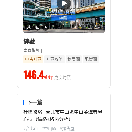
紳藏
南京復興 |
中古社區
社區攻略
格局圖
配置圖
146.4
萬/坪
成交均價
下一篇
社區攻略 | 台北市中山區中山金澤看屋
心得（價格+格局分析）
#台北市
#中山區
#預售屋