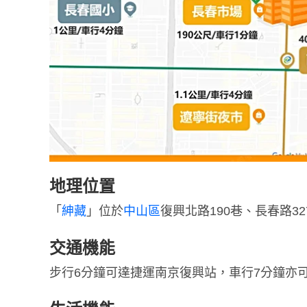
地理位置
「
紳藏
」位於
中山區
復興北路190巷、長春路3
交通機能
步行6分鐘可達捷運南京復興站，車行7分鐘亦