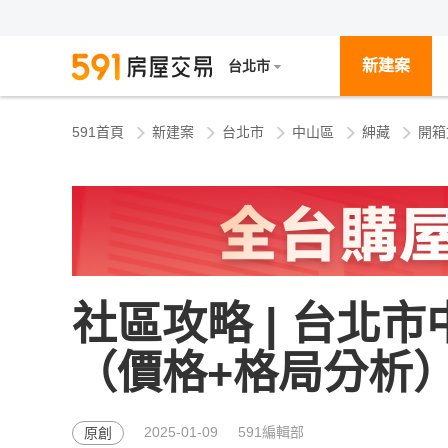
新建案
台北市
591首頁
新建案
台北市
中山區
紳藏
開箱
社區攻略 | 台北
（價格+格局分析
2025-01-09
591編輯部
原創