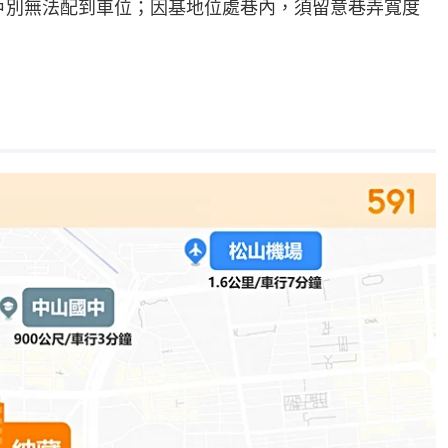
戶別無法配到車位；因基地位處巷內，須留意巷弄寬度