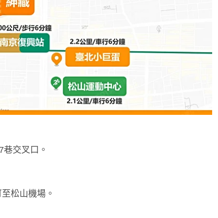
27巷交叉口。
可至松山機場。