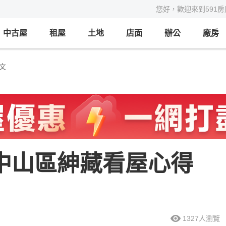
您好，歡迎來到591
中古屋
租屋
土地
店面
辦公
廠房
文
市中山區紳藏看屋心得
）
1327
人瀏覽