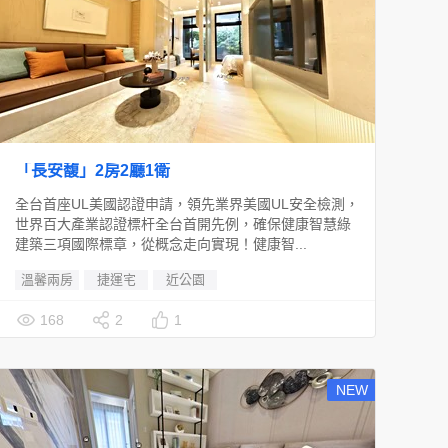
「長安馥」2房2廳1衛
全台首座UL美國認證申請，領先業界美國UL安全檢測，
世界百大產業認證標杆全台首開先例，確保健康智慧綠
建築三項國際標章，從概念走向實現！健康智...
溫馨兩房
捷運宅
近公園
168
2
1
NEW