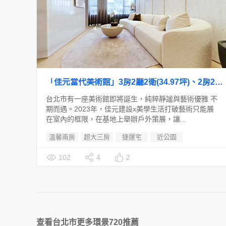
「佳元當代美術館」3房2廳2衛(34.97坪)、2房2廳2衛(24.95坪)
台北市有一座美術館即將誕生，純粹靜謐與藝術優雅 不
期而遇。2023年，佳元建設x美學生活打破藝術只能展
在室內的框限，在基地上舉辦戶外策展，讓...
溫馨兩房
超大三房
捷運宅
近公園
102
4
2
查看台北市更多環景720推薦