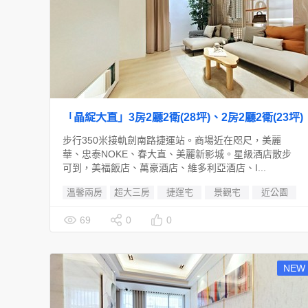
「晶綻大直」3房2廳2衛(28坪)、2房2廳2衛(23坪)
步行350米接軌劍南路捷運站。商場近在咫尺，美麗
華、忠泰NOKE、春大直、美麗新影城。星級酒店散步
可到，美福飯店、萬豪酒店、維多利亞酒店、I...
溫馨兩房
超大三房
捷運宅
景觀宅
近公園
69
0
0
NEW