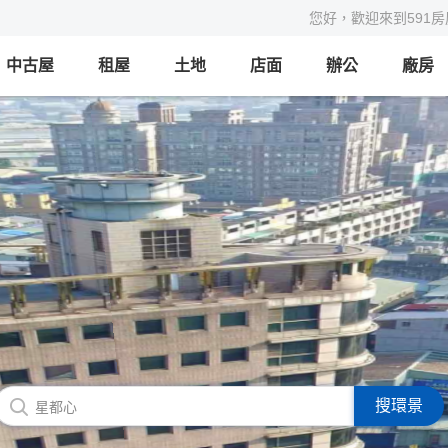
您好，歡迎來到591
中古屋
租屋
土地
店面
辦公
廠房
搜環景