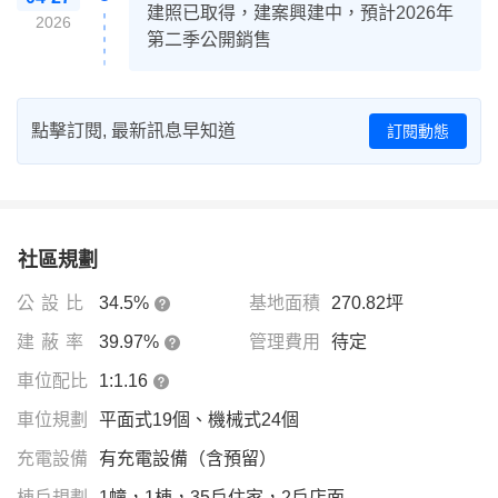
建照已取得，建案興建中，預計2026年
2026
第二季公開銷售
點擊訂閱, 最新訊息早知道
訂閱動態
社區規劃
公設比
34.5%
基地面積
270.82坪
建蔽率
39.97%
管理費用
待定
車位配比
1:1.16
車位規劃
平面式19個、機械式24個
充電設備
有充電設備（含預留）
棟戶規劃
1幢，1棟，35戶住家，2戶店面