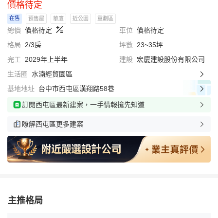
價格待定
在售
預售屋
華廈
近公園
重劃區
總價
價格待定
車位
價格待定
格局
2/3房
坪數
23~35坪
完工
2029年上半年
建設
宏廈建設股份有限公司
生活圈
水湳經貿園區
基地地址
台中市西屯區漢翔路58巷
訂閱西屯區最新建案，一手情報搶先知道
瞭解西屯區更多建案
主推格局