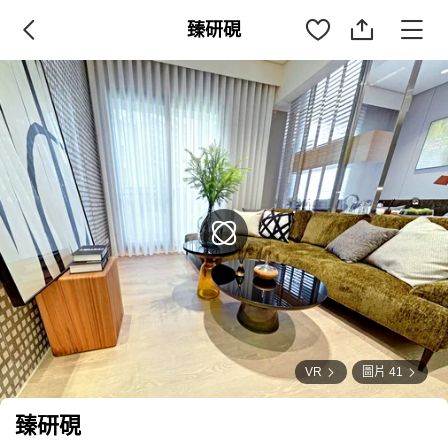
臻研硯
VR
圖片 41
臻研硯