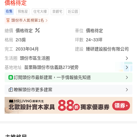
價格待定
在售
預售屋
住宅大樓
景觀宅
近公園
頭份市人氣榜第1名
總價
價格待定
車位
價格待定
格局
2/3房
坪數
24~33坪
完工
2033年04月
建設
臻研建設股份有限公司
生活圈
頭份市區生活圈
基地地址
苗栗縣頭份市信義路273號旁
訂閱頭份市最新建案，一手情報搶先知道
瞭解頭份市更多建案