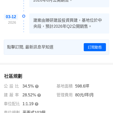
2026年6月公開銷售。
03-12
建案由臻研建設投資興建，基地位於中
2026
央段，預計2026年Q2公開銷售。
點擊訂閱, 最新訊息早知道
訂閱動態
社區規劃
公設比
34.5%
基地面積
598.6坪
建蔽率
28.52%
管理費用
80元/坪/月
車位配比
1:1.19
車位規劃
平面式102個