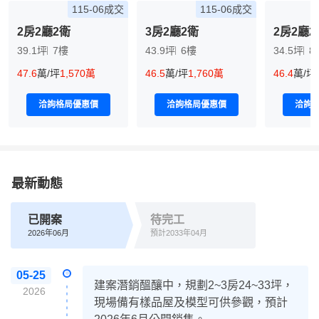
115-06成交
115-06成交
2房2廳2衛
3房2廳2衛
2房2廳2
39.1坪
7樓
43.9坪
6樓
34.5坪
8
47.6
萬/坪
1,570萬
46.5
萬/坪
1,760萬
46.4
萬/坪
洽詢格局優惠價
洽詢格局優惠價
洽詢
最新動態
已開案
待完工
2026年06月
預計2033年04月
05-25
建案潛銷醞釀中，規劃2~3房24~33坪，
2026
現場備有樣品屋及模型可供參觀，預計