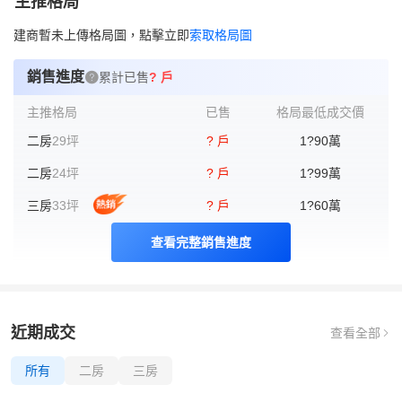
主推格局
建商暫未上傳格局圖，點擊立即
索取格局圖
銷售進度
累計已售
? 戶
主推格局
已售
格局最低成交價
二房
29坪
? 戶
1?90
萬
二房
24坪
? 戶
1?99
萬
三房
33坪
? 戶
1?60
萬
查看完整銷售進度
近期成交
查看全部
所有
二房
三房