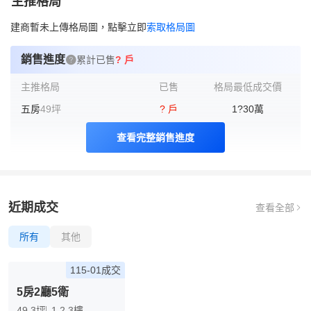
主推格局
建商暫未上傳格局圖，點擊立即
索取格局圖
銷售進度
累計已售
? 戶
主推格局
已售
格局最低成交價
五房
49坪
? 戶
1?30
萬
查看完整銷售進度
近期成交
查看全部
所有
其他
115-01成交
5房2廳5衛
49.3坪
1,2,3樓