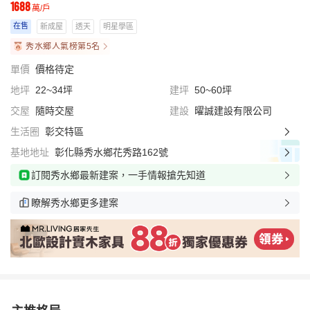
1688
萬/戶
在售
新成屋
透天
明星學區
秀水鄉人氣榜第5名
單價
價格待定
地坪
22~34坪
建坪
50~60坪
交屋
隨時交屋
建設
曜誠建設有限公司
生活圈
彰交特區
基地地址
彰化縣秀水鄉花秀路162號
訂閱秀水鄉最新建案，一手情報搶先知道
瞭解秀水鄉更多建案