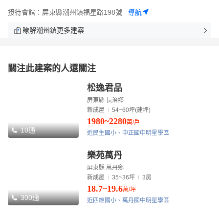
接待會館：屏東縣潮州鎮福星路198號
導航
瞭解潮州鎮更多建案
關注此建案的人還關注
松逸君品
屏東縣 長治鄉
新成屋
54~60坪(建坪)
1980~2280
萬/戶
10通
近民生國小、中正國中明星學區
樂苑萬丹
屏東縣 萬丹鄉
新成屋
35~36坪
3房
18.7~19.6
萬/坪
300通
近四維國小、萬丹國中明星學區
9通