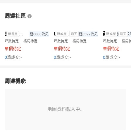
周邊社區
皇家欣天地5-透天
山海悅二期
蘊山
預售屋
距6886公尺
新成屋
透天
距6597公尺
新成屋
距6777公
透天
坪數待定
格局待定
坪數待定
格局待定
坪數待定
格局
單價待定
單價待定
單價待定
0
筆成交>
0
筆成交>
0
筆成交>
周邊機能
地圖資料載入中...