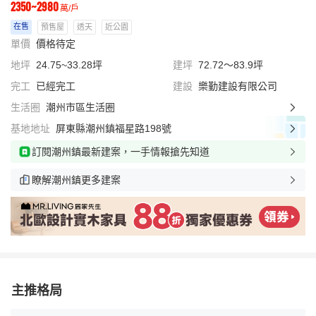
2350~2980
萬/戶
在售
預售屋
透天
近公園
單價
價格待定
地坪
24.75~33.28坪
建坪
72.72～83.9坪
完工
已經完工
建設
樂勤建設有限公司
生活圈
潮州市區生活圈
基地地址
屏東縣潮州鎮福星路198號
訂閱潮州鎮最新建案，一手情報搶先知道
瞭解潮州鎮更多建案
主推格局