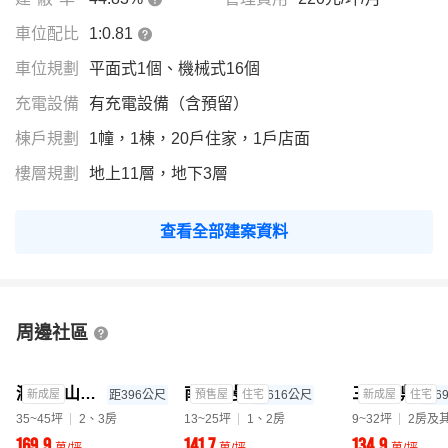
車位配比
1:0.81
車位規劃
平面式1個、機械式16個
充電設備
有充電設備（含預留）
棟戶規劃
1幢，1棟，20戶住家，1戶店面
樓層規劃
地上11層，地下3層
查看全部建案資料
周邊社區
潤泰華山松江
南京阿曼
三創爵鼎
新成屋
距396公尺
預售屋
住宅
距616公尺
新成屋
住宅
距6
35~45坪
2、3房
13~25坪
1、2房
9~32坪
2房及
169.9
141.7
134.9