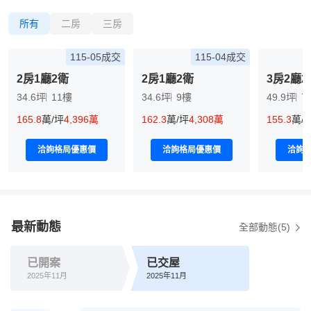
所有
二房
三房
115-05成交
115-04成交
2房1廳2衛
2房1廳2衛
3房2廳2
34.6坪
11樓
34.6坪
9樓
49.9坪
7
165.8
萬/坪
4,396萬
162.3
萬/坪
4,308萬
155.3
萬/
洽詢格局優惠價
洽詢格局優惠價
洽詢
最新動態
全部動態(5)
已開案
已交屋
2025年11月
2025年11月