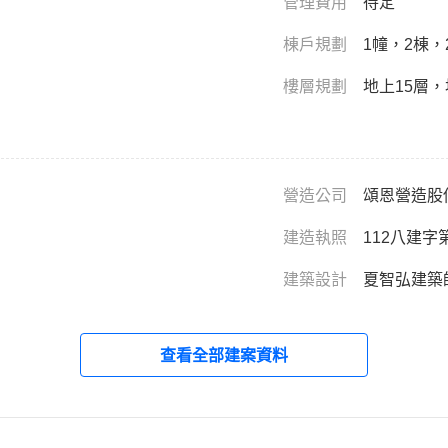
管理費用
待定
棟戶規劃
1幢，2棟，
樓層規劃
地上15層，
營造公司
頌恩營造股
建造執照
112八建字第
建築設計
夏智弘建築
查看全部建案資料