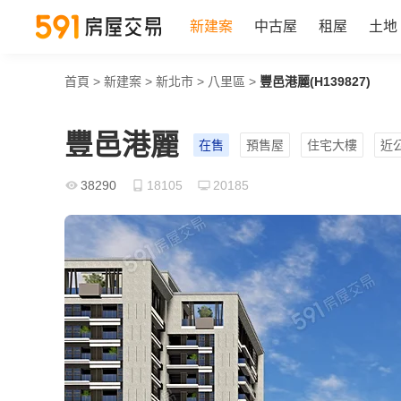
新建案
中古屋
租屋
土地
首頁
>
新建案
>
新北市
>
八里區
>
豐邑港麗(H139827)
豐邑港麗
在售
預售屋
住宅大樓
近
38290
18105
20185