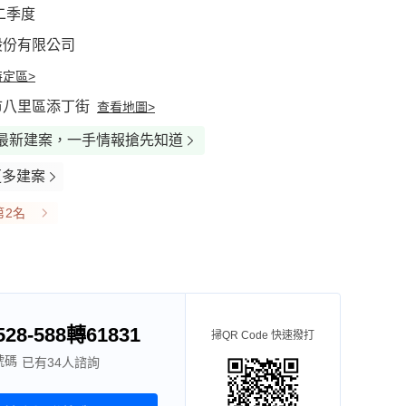
第二季度
股份有限公司
定區>
市八里區添丁街
查看地圖>
最新建案，一手情報搶先知道
更多建案
第2名
528-588轉61831
掃QR Code 快速撥打
服務時間：10:00-19:00
景圖(3)
環境圖(8)
宣傳圖(2)
號碼
已有34人諮詢
服務時間：10:00-19:00