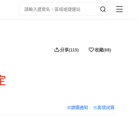
分享
(115)
收藏
(68)
定
調價通知
房貸試算