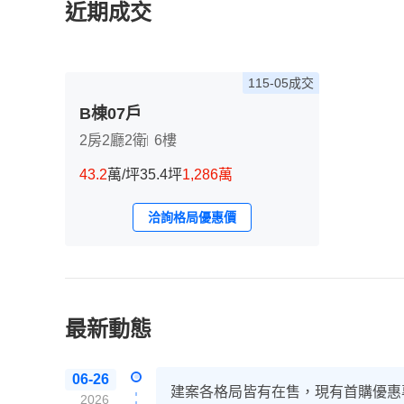
近期成交
115-05成交
B棟07戶
2房2廳2衛
6樓
43.2
萬/坪
35.4坪
1,286萬
洽詢格局優惠價
最新動態
06-26
建案各格局皆有在售，現有首購優惠
2026