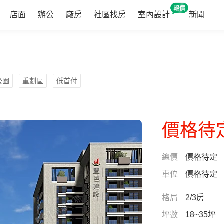
店面
辦公
廠房
社區找房
室內設計
新聞
公園
重劃區
低首付
價格待
總價
價格待定
車位
價格待定
格局
2/3房
坪數
18~35坪