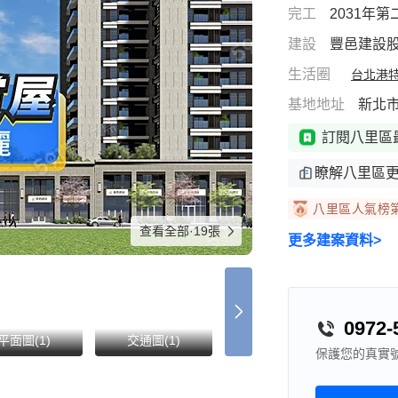
完工
2031年
建設
豐邑建設
生活圈
台北港特
基地地址
新北
訂閱八里區
瞭解八里區
八里區人氣榜
查看全部·19張
更多建案資料>
0972-
平面圖(1)
交通圖(1)
示意圖(2)
實
保護您的真實