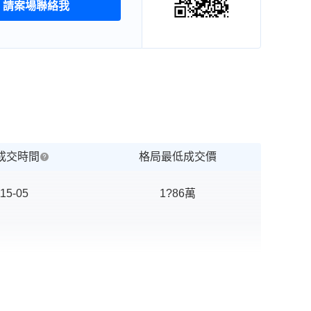
請案場聯絡我
成交時間
格局最低成交價
15-05
1?86
萬