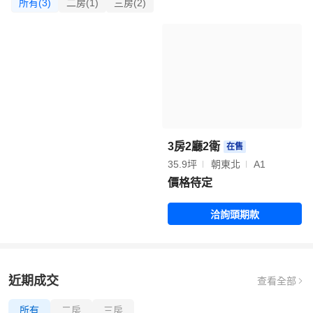
所有(3)
二房(1)
三房(2)
3房2廳2衛
在售
35.9坪
朝東北
A1
價格待定
洽詢頭期款
近期成交
查看全部
所有
二房
三房