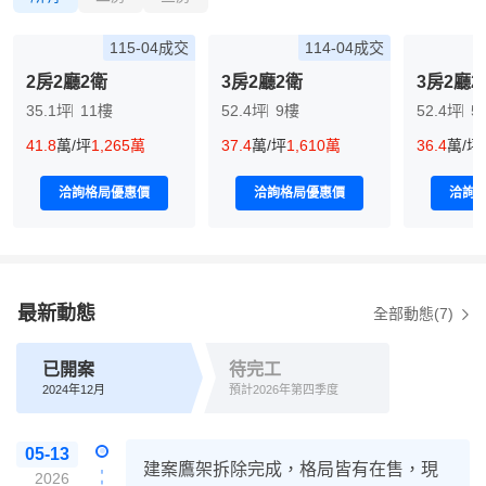
115-04成交
114-04成交
2房2廳2衛
3房2廳2衛
3房2廳2
35.1坪
11樓
52.4坪
9樓
52.4坪
5
41.8
萬/坪
1,265萬
37.4
萬/坪
1,610萬
36.4
萬/坪
洽詢格局優惠價
洽詢格局優惠價
洽詢
最新動態
全部動態(7)
已開案
待完工
2024年12月
預計2026年第四季度
05-13
建案鷹架拆除完成，格局皆有在售，現
2026