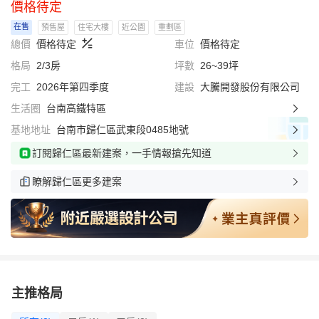
價格待定
在售
預售屋
住宅大樓
近公園
重劃區
總價
價格待定
車位
價格待定
格局
2/3房
坪數
26~39坪
完工
2026年第四季度
建設
大騰開發股份有限公司
生活圈
台南高鐵特區
基地地址
台南市歸仁區武東段0485地號
訂閱歸仁區最新建案，一手情報搶先知道
瞭解歸仁區更多建案
主推格局