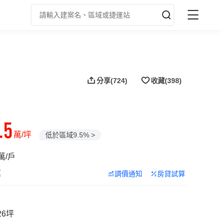
分享
(724)
收藏
(398)
.5
萬/坪
低於區域9.5% >
3萬/戶
萬
調價通知
房貸試算
.26坪