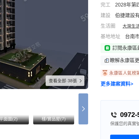
完工
2028年
建設
伯捷建設
生活圈
大灣生活
基地地址
台南市
訂閱永康區
瞭解永康區
永康區人氣榜第
查看全部·38張
更多建案資料>
0972-
平面圖(2)
樣/實品屋(7)
交通圖(1)
示
保護您的真實