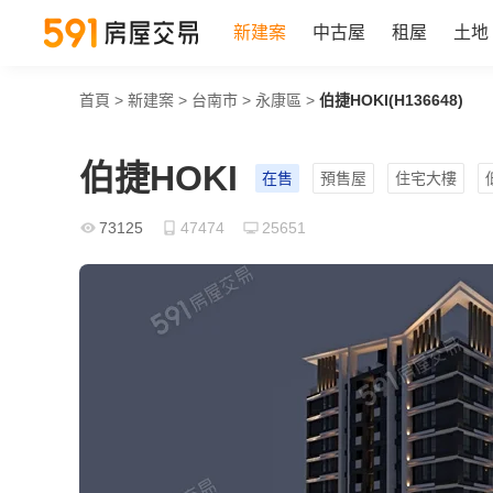
新建案
中古屋
租屋
土地
首頁
>
新建案
>
台南市
>
永康區
>
伯捷HOKI(H136648)
伯捷HOKI
在售
預售屋
住宅大樓
73125
47474
25651