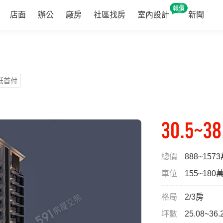
店面
辦公
廠房
社區找房
室內設計
新聞
低首付
30.5~38
總價
888~157
車位
155~180
格局
2/3房
坪數
25.08~36