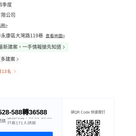
第四季度
有限公司
圈>
永康區大灣路119巷
查看地圖>
最新建案，一手情報搶先知道
更多建案
13名
528-588轉36588
掃QR Code 快速撥打
服務時間：09:00-18:00
意圖(7)
實景圖(6)
環境圖(8)
宣傳
號碼
已有171人諮詢
服務時間：09:00-18:00