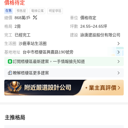
價格待定
在售
預售屋
電梯公寓
明星學區
總價
868萬/戶
車位
價格待定
格局
2房
坪數
24.55~24.65坪
完工
已經完工
建設
詠唐建設股份有限公司
生活圈
沙鹿車站生活圈
基地地址
台中市梧棲區興農路190號旁
訂閱梧棲區最新建案，一手情報搶先知道
瞭解梧棲區更多建案
主推格局