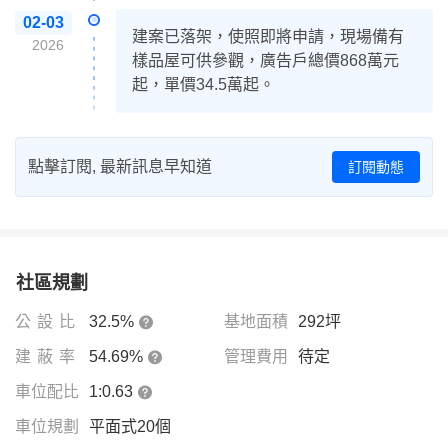
02-03
建案已落架，使照即將申請，現場備有
2026
樣品屋可供參觀，廣告戶總價868萬元
起，單價34.5萬起。
點擊訂閱, 最新訊息早知道
訂閱動態
社區規劃
公設比
32.5%
基地面積
292坪
建蔽率
54.69%
管理費用
待定
車位配比
1:0.63
車位規劃
平面式20個