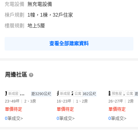
充電設備
無充電設備
棟戶規劃
1幢，1棟，32戶住家
樓層規劃
地上5層
查看全部建案資料
周邊社區
育堂遇文苑
井上森2
誠居臻綻(公寓)
新成屋
距3290公尺
新成屋
公寓
距1982公尺
預售屋
公寓
距
23~49坪
2、3房
16~23坪
1、2房
26~27坪
2房
單價待定
單價待定
單價待定
0
筆成交>
0
筆成交>
0
筆成交>