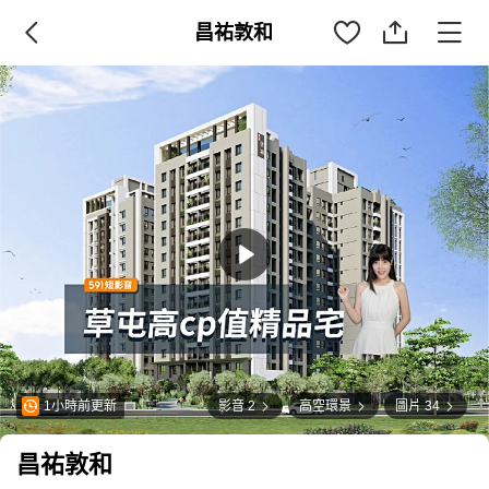
昌祐敦和
1小時前更新
影音 2
高空環景
圖片 34
日更新12次
昌祐敦和