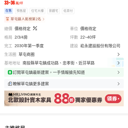
33~36
萬/坪
在售
預售屋
住宅大樓
景觀宅
低首付
草屯鎮人氣榜第2名
總價
價格待定
車位
價格待定
格局
2/3/4房
坪數
22~40坪
完工
2030年第一季度
建設
崧永建設股份有限公司
生活圈
草屯商圈
基地地址
南投縣草屯鎮成功路、忠孝街、近芬草路
訂閱草屯鎮最新建案，一手情報搶先知道
瞭解草屯鎮更多建案