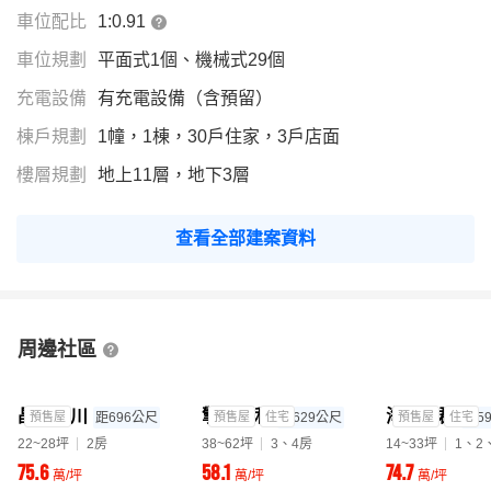
車位配比
1:0.91
車位規劃
平面式1個、機械式29個
充電設備
有充電設備（含預留）
棟戶規劃
1幢，1棟，30戶住家，3戶店面
樓層規劃
地上11層，地下3層
查看全部建案資料
周邊社區
晶合豐川
擎天峰和
海山皇郡
預售屋
距696公尺
預售屋
住宅
距629公尺
預售屋
住宅
距5
22~28坪
2房
38~62坪
3、4房
14~33坪
1、2
75.6
58.1
74.7
萬/坪
萬/坪
萬/坪