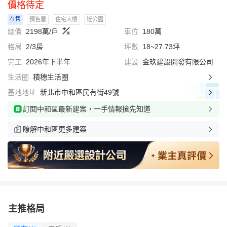
價格待定
在售
預售屋
住宅大樓
近公園
總價
2198萬/戶
車位
180萬
格局
2/3房
坪數
18~27.73坪
完工
2026年下半年
建設
金玖建設開發有限公司
生活圈
積穗生活圈
基地地址
新北市中和區民有街49號
訂閱中和區最新建案，一手情報搶先知道
瞭解中和區更多建案
主推格局