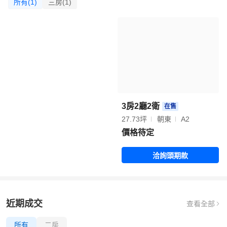
所有(1)
三房(1)
3房2廳2衛
在售
27.73坪
朝東
A2
價格待定
洽詢頭期款
近期成交
查看全部
所有
二房