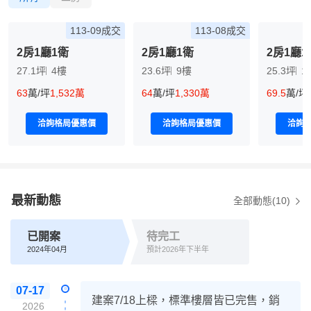
113-09成交
113-08成交
2房1廳1衛
2房1廳1衛
2房1廳1
27.1坪
4樓
23.6坪
9樓
25.3坪
1
63
萬/坪
1,532萬
64
萬/坪
1,330萬
69.5
萬/坪
洽詢格局優惠價
洽詢格局優惠價
洽詢
最新動態
全部動態(10)
已開案
待完工
2024年04月
預計2026年下半年
07-17
建案7/18上樑，標準樓層皆已完售，銷
2026