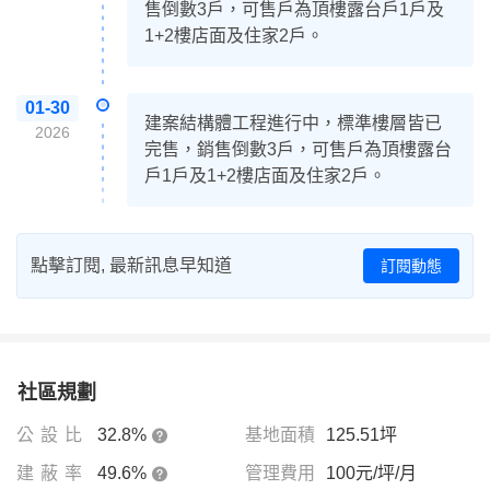
售倒數3戶，可售戶為頂樓露台戶1戶及
1+2樓店面及住家2戶。
01-30
建案結構體工程進行中，標準樓層皆已
2026
完售，銷售倒數3戶，可售戶為頂樓露台
戶1戶及1+2樓店面及住家2戶。
點擊訂閱, 最新訊息早知道
訂閱動態
社區規劃
公設比
32.8%
基地面積
125.51坪
建蔽率
49.6%
管理費用
100元/坪/月