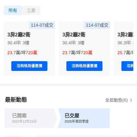
所有
三房
114-07成交
114-07成交
3房2廳2衛
3房2廳2衛
3房2廳2
30.4坪
3樓
30.4坪
3樓
36.3坪
3
23.7
萬/坪
720萬
23.7
萬/坪
720萬
25.7
萬/坪
洽詢格局優惠價
洽詢格局優惠價
洽詢
最新動態
全部動態(6)
已開案
已交屋
2022年12月15日
2025年第四季度