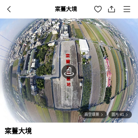
寀蘴大境
高空環景
圖片 41
寀蘴大境