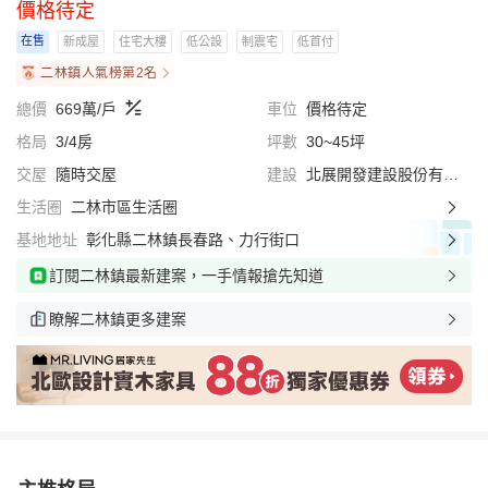
價格待定
在售
新成屋
住宅大樓
低公設
制震宅
低首付
二林鎮人氣榜第2名
總價
669萬/戶
車位
價格待定
格局
3/4房
坪數
30~45坪
交屋
隨時交屋
建設
北展開發建設股份有限公司
生活圈
二林市區生活圈
基地地址
彰化縣二林鎮長春路、力行街口
訂閱二林鎮最新建案，一手情報搶先知道
瞭解二林鎮更多建案