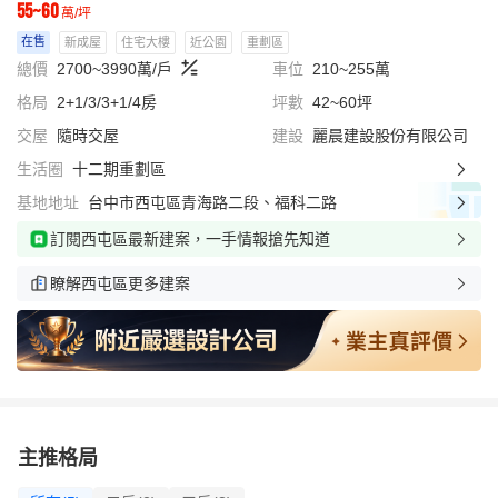
55~60
萬/坪
在售
新成屋
住宅大樓
近公園
重劃區
總價
2700~3990萬/戶
車位
210~255萬
格局
2+1/3/3+1/4房
坪數
42~60坪
交屋
隨時交屋
建設
麗晨建設股份有限公司
生活圈
十二期重劃區
基地地址
台中市西屯區青海路二段、福科二路
訂閱西屯區最新建案，一手情報搶先知道
瞭解西屯區更多建案
主推格局