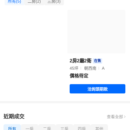
所有(5)
二房(2)
三房(3)
2房2廳2衛
在售
45坪
朝西南
A
價格待定
洽詢頭期款
近期成交
查看全部
所有
一房
二房
三房
四房
其他