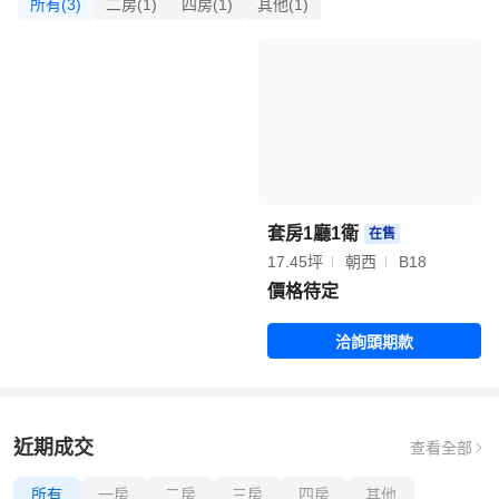
所有(3)
二房(1)
四房(1)
其他(1)
套房1廳1衛
在售
17.45坪
朝西
B18
價格待定
洽詢頭期款
近期成交
查看全部
所有
一房
二房
三房
四房
其他