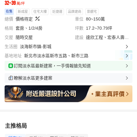
32~39
萬/坪
在售
新成屋
住宅大樓
近捷運
品牌建商
景觀宅
總價
價格待定
車位
80~150萬
格局
套房、1/2/4房
坪數
17.2~70.79坪
交屋
隨時交屋
建設
達欣工程、宏泰人壽開發、宏盛建設、愛山林建設
生活圈
淡海新市鎮-影城
基地地址
新北市淡水區新市五路、新市三路
訂閱淡水區最新建案，一手情報搶先知道
瞭解淡水區更多建案
主推格局